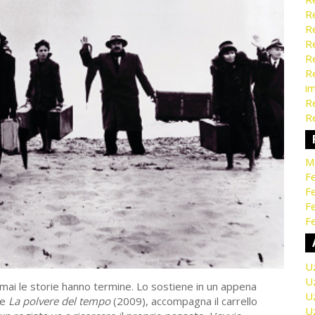
Re
Re
Re
Re
Re
i
Re
Re
M
Fe
Fe
F
Fe
U
U
é mai le storie hanno termine. Lo sostiene in un appena
U
de
La polvere del tempo
(2009), accompagna il carrello
U