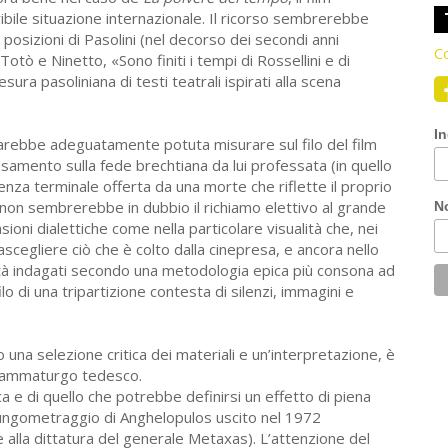
ribile situazione internazionale. Il ricorso sembrerebbe
posizioni di Pasolini (nel decorso dei secondi anni
Co
tò e Ninetto, «Sono finiti i tempi di Rossellini e di
ra pasoliniana di testi teatrali ispirati alla scena
In
sarebbe adeguatamente potuta misurare sul filo del film
samento sulla fede brechtiana da lui professata (in quello
nza terminale offerta da una morte che riflette il proprio
non sembrerebbe in dubbio il richiamo elettivo al grande
N
sioni dialettiche come nella particolare visualità che, nei
rascegliere ciò che è colto dalla cinepresa, e ancora nello
ità indagati secondo una metodologia epica più consona ad
ilo di una tripartizione contesta di silenzi, immagini e
una selezione critica dei materiali e un’interpretazione, è
 drammaturgo tedesco.
ca e di quello che potrebbe definirsi un effetto di piena
 lungometraggio di Anghelopulos uscito nel 1972
alla dittatura del generale Metaxas). L’attenzione del