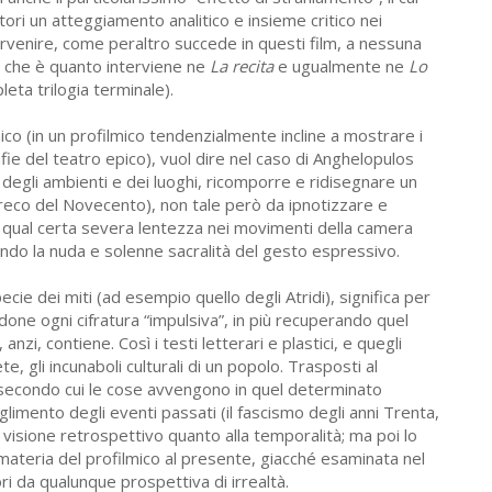
ori un atteggiamento analitico e insieme critico nei
rvenire, come peraltro succede in questi film, a nessuna
o, che è quanto interviene ne
La recita
e ugualmente ne
Lo
eta trilogia terminale).
ico (in un profilmico tendenzialmente incline a mostrare i
e del teatro epico), vuol dire nel caso di Anghelopulos
 degli ambienti e dei luoghi, ricomporre e ridisegnare un
 greco del Novecento), non tale però da ipnotizzare e
a qual certa severa lentezza nei movimenti della camera
ndo la nuda e solenne sacralità del gesto espressivo.
specie dei miti (ad esempio quello degli Atridi), significa per
ne ogni cifratura “impulsiva”, in più recuperando quel
zi, contiene. Così i testi letterari e plastici, e quegli
e, gli incunaboli culturali di un popolo. Trasposti al
à secondo cui le cose avvengono in quel determinato
imento degli eventi passati (il fascismo degli anni Trenta,
 visione retrospettivo quanto alla temporalità; ma poi lo
materia del profilmico al presente, giacché esaminata nel
i da qualunque prospettiva di irrealtà.