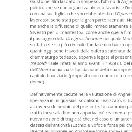
Giusto nel film lasciato in sospeso, l’ultimo di An
politico che se non organizza almeno favorisce l’imm
con una sua figliola che vorrebbe allestire l’
Opera d
lavoratori sono stati per la gran parte licenziati. 
ma anche la diffusione di quello immediatamente ant
Silvestri per «il manifesto», come anche quella film
il passaggio della
Dreigroschenoper
nel quale Mack
sul fatto se sia più criminale fondare una banca op
quanti oggi sono travolti dalla bufera scatenata dag
drammaturgo tedesco, appariva legata al presentime
tre soldi
risale infatti all’anno avanti, il 1928). E
dell’
Opera
annunzia la liquidazione della sua impre
capitale finanziario (proposito non condotto a termi
donne).
Definitivamente cadute nella valutazione di Anghel
speranza in un qualsiasi socialismo realizzato, si tr
attraverso le nebbie del presente. Un cammino per 
tratti) forse alla fine non appariva più realmente 
nuova nozione di tragicità che, nel caso di un auto
classici dell’antichità (Eschilo e Sofocle forse più ch
Brecht avvicinabile ad Aristotele forse andava an