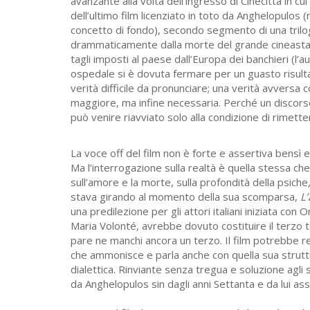
avanzante alla volta dell’ingresso di Cinecittà in cui
dell’ultimo film licenziato in toto da Anghelopulos (n
concetto di fondo), secondo segmento di una trilog
drammaticamente dalla morte del grande cineasta, f
tagli imposti al paese dall’Europa dei banchieri (l
ospedale si è dovuta fermare per un guasto risulta
verità difficile da pronunciare; una verità avversa
maggiore, ma infine necessaria. Perché un discorso
può venire riavviato solo alla condizione di rimet
La voce off del film non è forte e assertiva bensì
Ma l’interrogazione sulla realtà è quella stessa che 
sull’amore e la morte, sulla profondità della psiche
stava girando al momento della sua scomparsa,
L’
una predilezione per gli attori italiani iniziata co
Maria Volonté, avrebbe dovuto costituire il terzo ta
pare ne manchi ancora un terzo. Il film potrebbe 
che ammonisce e parla anche con quella sua strutt
dialettica. Rinviante senza tregua e soluzione agli
da Anghelopulos sin dagli anni Settanta e da lui ass