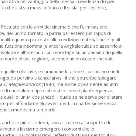
e narrativa nel vantaggio della messa in evidenza di quei
ta che li si sia messi a fuoco e li si sia, per così dire,
 effettuate con le armi del cinema è che l’eliminazione
e, dell’uomo tornato in patria dall’estero (un topos di
alità quanto piuttosto alle condizioni materiali nelle quali
cidio funziona insomma (è ancora Anghelopulos ad asserirlo al
olutore all’interno di un reportage su un paesino di quella
nto morire di una regione, secondo un processo che vale
o quelle collettive; e comunque le prime si collocano e indi
ungendo persino a cancellarvisi. Il che potrebbe spiegare
 a
O Megalexandros
(1980) ma anche ovviamente ad altri
te di uno stilema tipico al nostro come i piani sequenza,
o da quelli di un Miklos Jancsó, il quale se ne serve per dilatare
nto per affondarne gli avvenimenti in una tensione senza
 quella medesima temperie.
 anche le più eccedenti, sino al limite o al sospetto di
 almeno a lasciarne emergere i contorni che lo
 anche il particolarissimo “effetto di straniamento”, il cui