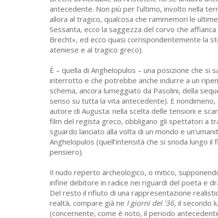
antecedente. Non più per l’ultimo, involto nella ter
allora al tragico, qualcosa che rammemori le ultime 
Sessanta, ecco la saggezza del corvo che affianca To
Brecht», ed ecco quasi corrispondentemente la stesu
ateniese e al tragico greco).
È – quella di Anghelopulos – una posizione che si 
interrotto e che potrebbe anche indurre a un ripen
schema, ancora lumeggiato da Pasolini, della seque
senso su tutta la vita antecedente). E nondimeno, 
autore di Augusta: nella scelta delle tensioni e scan
film del regista greco, obbligano gli spettatori a t
sguardo lanciato alla volta di un mondo e un’uman
Anghelopulos (quell’intensità che si snoda lungo il f
pensiero).
Il nudo reperto archeologico, o mitico, supponendo 
infine debitore in radice nei riguardi del poeta e
Del resto il rifiuto di una rappresentazione realisti
realtà, compare già ne
I giorni del ’36
, il secondo
(concernente, come è noto, il periodo antecedente 