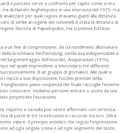
guardi il passato serve a confronto per capire come si era
li. Ha dichiarato Anghelopulos in una intervista del 1975: «La
i analizzare per quali ragioni eravamo giunti alla dittatura.
vato di simile al regime dei colonnelli è stata la dittatura di
l regime fascista di Papadopulos, ma si poteva tuttavia
ta a un fine di comprensione, da cui nondimeno allontanare
a della brechtiana
Verfremdung
, sembrava indispensabile a
o nel lungometraggio dell’esordio,
Anaparastasi
(1970),
ampo nel quale imprendono a snocciolarsi tre differenti
e successivamente di un gruppo di giornalisti. Alle quali si
 i mezzi a sua disposizione: l’occhio prensile della
 Il lunghissimo piano-sequenza del finale raccoglie l’insieme
a potuto conoscere. Vediamo persone entrare o uscire da una
 stato perpetrato l’assassinio.
ltà, rispetto a cui nulla può venire affermato con certezza,
ica di porre le tre ricostruzioni in raccordo tra loro. Oltre
onomo valore. Il principio estetico che regola l’espressione
zione ad ogni singola scena o ad ogni segmento del testo,