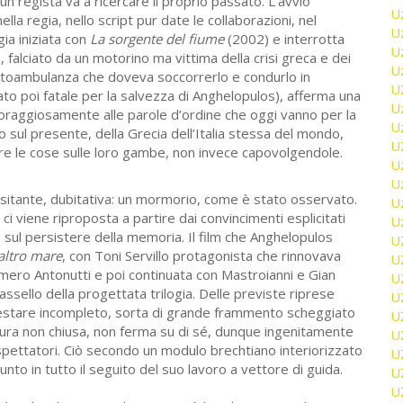
 un regista va a ricercare il proprio passato. L’avvio
U
ella regia, nello script pur date le collaborazioni, nel
U
ia iniziata con
La sorgente del fiume
(2002) e interrotta
U
alciato da un motorino ma vittima della crisi greca e dei
U
’autoambulanza che doveva soccorrerlo e condurlo in
U
to poi fatale per la salvezza di Anghelopulos), afferma una
U
 coraggiosamente alle parole d’ordine che oggi vanno per la
U
 sul presente, della Grecia dell’Italia stessa del mondo,
U
tere le cose sulle loro gambe, non invece capovolgendole.
U
U
 esitante, dubitativa: un mormorio, come è stato osservato.
U
ci viene riproposta a partire dai convincimenti esplicitati
U
, sul persistere della memoria. Il film che Anghelopulos
U
altro mare
, con Toni Servillo protagonista che rinnovava
U
n Omero Antonutti e poi continuata con Mastroianni e Gian
U
ssello della progettata trilogia. Delle previste riprese
U
restare incompleto, sorta di grande frammento scheggiato
U
ura non chiusa, non ferma su di sé, dunque ingenitamente
U
 spettatori. Ciò secondo un modulo brechtiano interiorizzato
U
unto in tutto il seguito del suo lavoro a vettore di guida.
U
U