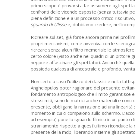
primo scopo è provarsi a far assumere agli spettat
confronti delle vicende esposte (senza tuttavia pe
piena definizione e a un processo critico risolutiv
sguardo di Ulisse
e, dobbiamo credere, nell’incompl
Ricreare sul set, già forse ancora prima nel profilm
propri meccanismi, come avveniva con le scenografi
ricreare senza alcun filtro memoriale le atmosfere
certo colore (visto anche nei quadri di un pittore
neppure affascinare gli spettatori. Ancorché quell
possieda qualcosa di ancestrale e profondo, vanta
Non certo a caso l’utilizzo dei classici e nella fatti
Anghelopulos poter ragionare del presente evitando
fondamento antropologico che il mito garantisce e, an
stessi miti, sono le matrici anche materiali e concret
presente, obbligano la narrazione ad una linearit
momento in cui ci compaiono sullo schermo. L’accogl
ad esempio) pone lo sguardo filmico in un punto di
straniamento rispetto a quest’ultimo riconduce la 
presente della mdp, liberando insieme gli spettator