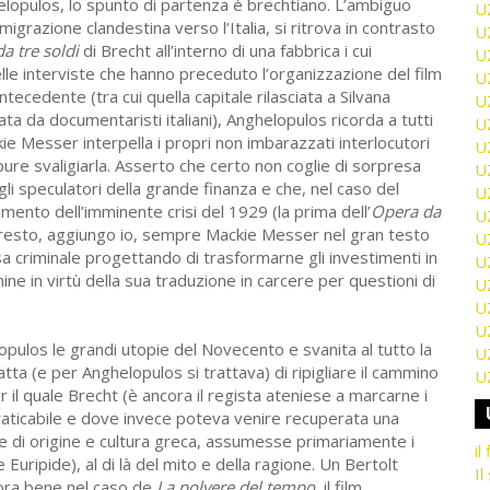
ghelopulos, lo spunto di partenza è brechtiano. L’ambiguo
U
igrazione clandestina verso l’Italia, si ritrova in contrasto
U
a tre soldi
di Brecht all’interno di una fabbrica i cui
U
Nelle interviste che hanno preceduto l’organizzazione del film
U
ecedente (tra cui quella capitale rilasciata a Silvana
U
ata da documentaristi italiani), Anghelopulos ricorda a tutti
U
ie Messer interpella i propri non imbarazzati interlocutori
U
pure svaligiarla. Asserto che certo non coglie di sorpresa
U
li speculatori della grande finanza e che, nel caso del
U
nto dell’imminente crisi del 1929 (la prima dell’
Opera da
U
 del resto, aggiungo io, sempre Mackie Messer nel gran testo
U
sa criminale progettando di trasformarne gli investimenti in
U
ne in virtù della sua traduzione in carcere per questioni di
U
U
U
opulos le grandi utopie del Novecento e svanita al tutto la
U
atta (e per Anghelopulos si trattava) di ripigliare il cammino
U
il quale Brecht (è ancora il regista ateniese a marcarne i
praticabile e dove invece poteva venire recuperata una
re di origine e cultura greca, assumesse primariamente i
il
e Euripide), al di là del mito e della ragione. Un Bertolt
Il
cora bene nel caso de
La polvere del tempo
, il film