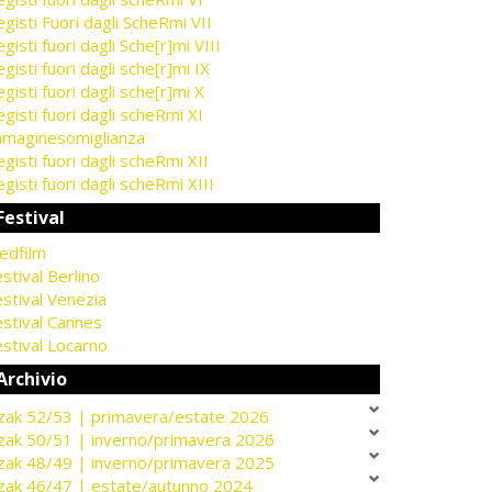
gisti Fuori dagli ScheRmi VII
gisti fuori dagli Sche[r]mi VIII
gisti fuori dagli sche[r]mi IX
gisti fuori dagli sche[r]mi X
gisti fuori dagli scheRmi XI
mmaginesomiglianza
gisti fuori dagli scheRmi XII
gisti fuori dagli scheRmi XIII
Festival
edfilm
stival Berlino
stival Venezia
estival Cannes
stival Locarno
Archivio
zak 52/53 | primavera/estate 2026
zak 50/51 | inverno/primavera 2026
zak 48/49 | inverno/primavera 2025
zak 46/47 | estate/autunno 2024