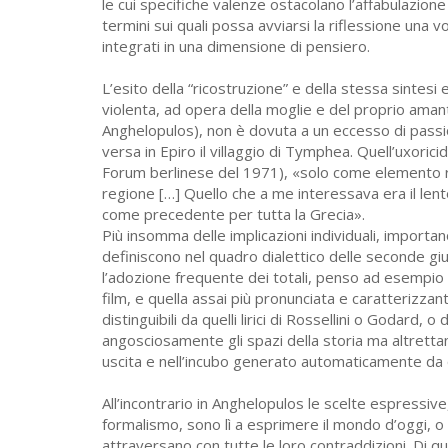
le cui specifiche valenze ostacolano l’affabulazion
termini sui quali possa avviarsi la riflessione una vol
integrati in una dimensione di pensiero.
L’esito della “ricostruzione” e della stessa sintesi
violenta, ad opera della moglie e del proprio amant
Anghelopulos), non è dovuta a un eccesso di passion
versa in Epiro il villaggio di Tymphea. Quell’uxori
Forum berlinese del 1971), «solo come elemento ris
regione […] Quello che a me interessava era il le
come precedente per tutta la Grecia».
Più insomma delle implicazioni individuali, importan
definiscono nel quadro dialettico delle seconde gi
l’adozione frequente dei totali, penso ad esempio
film, e quella assai più pronunciata e caratterizzan
distinguibili da quelli lirici di Rossellini o Godard, 
angosciosamente gli spazi della storia ma altretta
uscita e nell’incubo generato automaticamente da
All’incontrario in Anghelopulos le scelte espressive,
formalismo, sono lì a esprimere il mondo d’oggi, o
attraversano con tutte le loro contraddizioni. Di qui