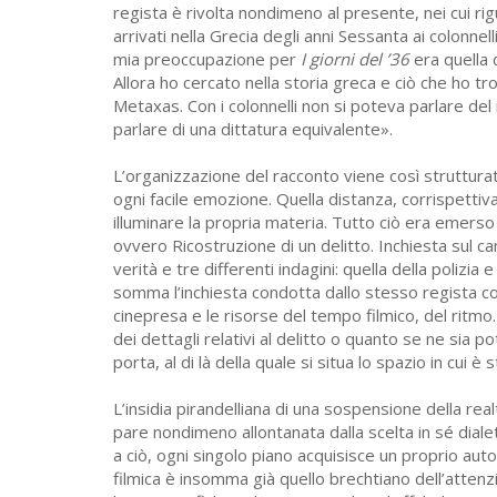
regista è rivolta nondimeno al presente, nei cui ri
arrivati nella Grecia degli anni Sessanta ai colonnel
mia preoccupazione per
I giorni del ’36
era quella d
Allora ho cercato nella storia greca e ciò che ho tro
Metaxas. Con i colonnelli non si poteva parlare de
parlare di una dittatura equivalente».
L’organizzazione del racconto viene così struttura
ogni facile emozione. Quella distanza, corrispettiv
illuminare la propria materia. Tutto ciò era emers
ovvero Ricostruzione di un delitto. Inchiesta sul c
verità e tre differenti indagini: quella della polizia 
somma l’inchiesta condotta dallo stesso regista con
cinepresa e le risorse del tempo filmico, del ritmo.
dei dettagli relativi al delitto o quanto se ne si
porta, al di là della quale si situa lo spazio in cui è
L’insidia pirandelliana di una sospensione della rea
pare nondimeno allontanata dalla scelta in sé dialett
a ciò, ogni singolo piano acquisisce un proprio aut
filmica è insomma già quello brechtiano dell’atten