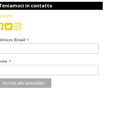
Teniamoci in contatto
ntatti
*
dirizzo Email
*
ome