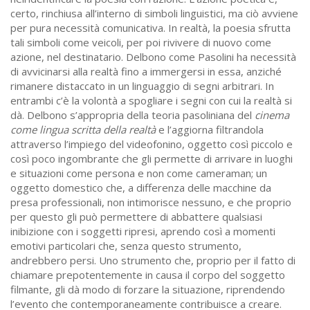
certo, rinchiusa all’interno di simboli linguistici, ma ciò avviene
per pura necessità comunicativa. In realtà, la poesia sfrutta
tali simboli come veicoli, per poi rivivere di nuovo come
azione, nel destinatario. Delbono come Pasolini ha necessità
di avvicinarsi alla realtà fino a immergersi in essa, anziché
rimanere distaccato in un linguaggio di segni arbitrari. In
entrambi c’è la volontà a spogliare i segni con cui la realtà si
dà. Delbono s’appropria della teoria pasoliniana del
cinema
come lingua scritta della realtà
e l’aggiorna filtrandola
attraverso l’impiego del videofonino, oggetto così piccolo e
così poco ingombrante che gli permette di arrivare in luoghi
e situazioni come persona e non come cameraman; un
oggetto domestico che, a differenza delle macchine da
presa professionali, non intimorisce nessuno, e che proprio
per questo gli può permettere di abbattere qualsiasi
inibizione con i soggetti ripresi, aprendo così a momenti
emotivi particolari che, senza questo strumento,
andrebbero persi. Uno strumento che, proprio per il fatto di
chiamare prepotentemente in causa il corpo del soggetto
filmante, gli dà modo di forzare la situazione, riprendendo
l’evento che contemporaneamente contribuisce a creare.