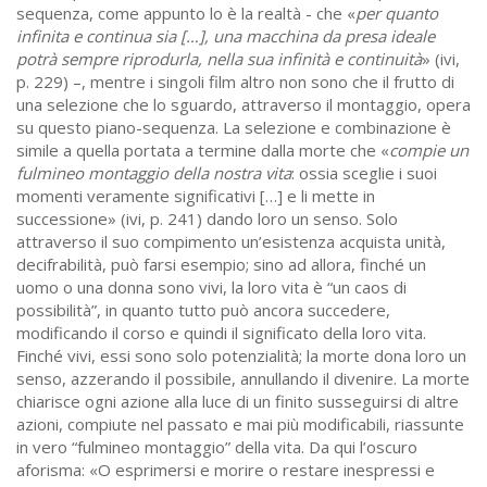
sequenza, come appunto lo è la realtà - che «
per quanto
infinita e continua sia […], una macchina da presa ideale
potrà sempre riprodurla, nella sua infinità e continuità
» (ivi,
p. 229) –, mentre i singoli film altro non sono che il frutto di
una selezione che lo sguardo, attraverso il montaggio, opera
su questo piano-sequenza. La selezione e combinazione è
simile a quella portata a termine dalla morte che «
compie un
fulmineo montaggio della nostra vita
: ossia sceglie i suoi
momenti veramente significativi […] e li mette in
successione» (ivi, p. 241) dando loro un senso. Solo
attraverso il suo compimento un’esistenza acquista unità,
decifrabilità, può farsi esempio; sino ad allora, finché un
uomo o una donna sono vivi, la loro vita è “un caos di
possibilità”, in quanto tutto può ancora succedere,
modificando il corso e quindi il significato della loro vita.
Finché vivi, essi sono solo potenzialità; la morte dona loro un
senso, azzerando il possibile, annullando il divenire. La morte
chiarisce ogni azione alla luce di un finito susseguirsi di altre
azioni, compiute nel passato e mai più modificabili, riassunte
in vero “fulmineo montaggio” della vita. Da qui l’oscuro
aforisma: «O esprimersi e morire o restare inespressi e