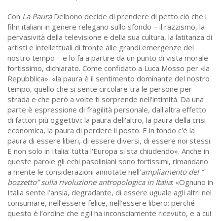
Con
La Paura
Delbono decide di prendere di petto ciò che i
film italiani in genere relegano sullo sfondo – il razzismo, la
pervasività della televisione e della sua cultura, la latitanza di
artisti e intellettuali di fronte alle grandi emergenze del
nostro tempo – e lo fa a partire da un punto di vista morale
fortissimo, dichiarato. Come confidato a Luca Mosso per «la
Repubblica»: «la paura è il sentimento dominante del nostro
tempo, quello che si sente circolare tra le persone per
strada e che però a volte ti sorprende nell'intimità. Da una
parte è espressione di fragilità personale, dall'altra effetto
di fattori più oggettivi: la paura dell'altro, la paura della crisi
economica, la paura di perdere il posto. E in fondo c'è la
paura di essere liberi, di essere diversi, di essere noi stessi.
E non solo in Italia: tutta l'Europa si sta chiudendo». Anche in
queste parole gli echi pasoliniani sono fortissimi, rimandano
a mente le considerazioni annotate nell’
ampliamento del “
bozzetto” sulla rivoluzione antropologica in Italia
: «Ognuno in
Italia sente l’ansia, degradante, di essere uguale agli altri nel
consumare, nell’essere felice, nell’essere libero: perché
questo è l’ordine che egli ha inconsciamente ricevuto, e a cui