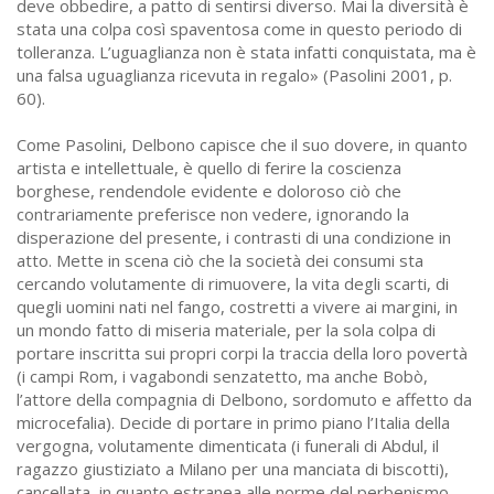
deve obbedire, a patto di sentirsi diverso. Mai la diversità è
stata una colpa così spaventosa come in questo periodo di
tolleranza. L’uguaglianza non è stata infatti conquistata, ma è
una falsa uguaglianza ricevuta in regalo» (Pasolini 2001, p.
60).
Come Pasolini, Delbono capisce che il suo dovere, in quanto
artista e intellettuale, è quello di ferire la coscienza
borghese, rendendole evidente e doloroso ciò che
contrariamente preferisce non vedere, ignorando la
disperazione del presente, i contrasti di una condizione in
atto. Mette in scena ciò che la società dei consumi sta
cercando volutamente di rimuovere, la vita degli scarti, di
quegli uomini nati nel fango, costretti a vivere ai margini, in
un mondo fatto di miseria materiale, per la sola colpa di
portare inscritta sui propri corpi la traccia della loro povertà
(i campi Rom, i vagabondi senzatetto, ma anche Bobò,
l’attore della compagnia di Delbono, sordomuto e affetto da
microcefalia). Decide di portare in primo piano l’Italia della
vergogna, volutamente dimenticata (i funerali di Abdul, il
ragazzo giustiziato a Milano per una manciata di biscotti),
cancellata, in quanto estranea alle norme del perbenismo