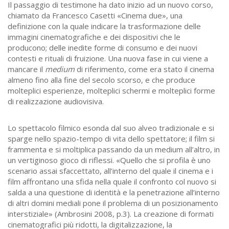
Il passaggio di testimone ha dato inizio ad un nuovo corso,
chiamato da Francesco Casetti «Cinema due», una
definizione con la quale indicare la trasformazione delle
immagini cinematografiche e dei dispositivi che le
producono; delle inedite forme di consumo e dei nuovi
contesti e rituali di fruizione. Una nuova fase in cui viene a
mancare il
medium
di riferimento, come era stato il cinema
almeno fino alla fine del secolo scorso, e che produce
molteplici esperienze, molteplici schermi e molteplici forme
di realizzazione audiovisiva.
Lo spettacolo filmico esonda dal suo alveo tradizionale e si
sparge nello spazio-tempo di vita dello spettatore; il film si
frammenta e si moltiplica passando da un medium all’altro, in
un vertiginoso gioco di riflessi. «Quello che si profila è uno
scenario assai sfaccettato, all’interno del quale il cinema e i
film affrontano una sfida nella quale il confronto col nuovo si
salda a una questione di identità e la penetrazione all’interno
di altri domini mediali pone il problema di un posizionamento
interstiziale» (Ambrosini 2008, p.3). La creazione di formati
cinematografici più ridotti, la digitalizzazione, la