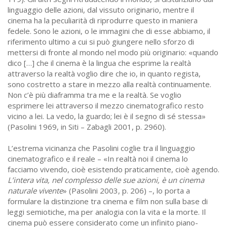
linguaggio delle azioni, dal vissuto originario, mentre il
cinema ha la peculiarità di riprodurre questo in maniera
fedele. Sono le azioni, o le immagini che di esse abbiamo, il
riferimento ultimo a cui si può giungere nello sforzo di
mettersi di fronte al mondo nel modo più originario: «quando
dico […] che il cinema è la lingua che esprime la realtà
attraverso la realtà voglio dire che io, in quanto regista,
sono costretto a stare in mezzo alla realtà continuamente.
Non c’è più diaframma tra me e la realtà. Se voglio
esprimere lei attraverso il mezzo cinematografico resto
vicino a lei. La vedo, la guardo; lei è il segno di sé stessa»
(Pasolini 1969, in Siti – Zabagli 2001, p. 2960).
L’estrema vicinanza che Pasolini coglie tra il linguaggio
cinematografico e il reale – «In realtà noi il cinema lo
facciamo vivendo, cioè esistendo praticamente, cioè agendo.
L’intera vita, nel complesso delle sue azioni, è un cinema
naturale vivente
» (Pasolini 2003, p. 206) –, lo porta a
formulare la distinzione tra cinema e film non sulla base di
leggi semiotiche, ma per analogia con la vita e la morte. Il
cinema può essere considerato come un infinito piano-