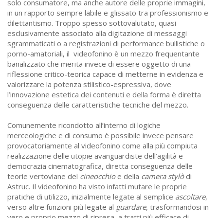
solo consumatore, ma anche autore delle proprie immagini,
in un rapporto sempre labile e glissato tra professionismo e
dilettantismo. Troppo spesso sottovalutato, quasi
esclusivamente associato alla digitazione di messaggi
sgrammaticati o a registrazioni di performance bullistiche o
porno-amatoriali, il videofonino è un mezzo frequentante
banalizzato che merita invece di essere oggetto di una
riflessione critico-teorica capace di metterne in evidenza e
valorizzare la potenza stilistico-espressiva, dove
l’innovazione estetica dei contenuti e della forma è diretta
conseguenza delle caratteristiche tecniche del mezzo.
Comunemente ricondotto all’interno di logiche
merceologiche e di consumo è possibile invece pensare
provocatoriamente al videofonino come alla più compiuta
realizzazione delle utopie avanguardiste dell’agilità e
democrazia cinematografica, diretta conseguenza delle
teorie vertoviane del
cineocchio
e della
camera stylò
di
Astruc. Il videofonino ha visto infatti mutare le proprie
pratiche di utilizzo, inizialmente legate al semplice
ascoltare
,
verso altre funzioni più legate al
guardare
, trasformandosi in
vero e proprio mezzo di ripresa, a tratti più efficace di