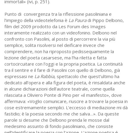
immortali» (ivi, p. 251).
Punto di convergenza tra la riflessione pasoliniana e
l’impiego della videotelefonia è
La Paura
di Pippo Delbono,
film del 2009 prodotto da Les Forum des Images
interamente realizzato con un videofonino. Delbono nel
confronto con Pasolini, al posto di percorrere la via più
semplice, solita risolversi nel deificare invece che
comprendere, non ha riproposto pedissequamente la
lezione del poeta casarsese, ma l’ha riletta e fatta
cortocircuitare con l’oggi e la propria poetica. La continuità
tra il sentire e il fare di Pasolini con quello di Delbono, già
espressasi ne
La Rabbia
, spettacolo che quest’ultimo ha
dedicato all’opera e alla figura del poeta, è rinsaldata anche
in alcune dichiarazioni dell’autore teatrale, come quella
rilasciata a Oliviero Ponte di Pino per «il manifesto», dove
affermava: «Voglio comunicare, riuscire a trovare la poesia in
cose estremamente semplici. L’eccesso di mediazione mi dà
fastidio; è la poesia secondo me che salva…». Da queste
parole si desume che Delbono prenda le mosse dal
medesimo assunto di fondo pasoliniano, che consiste
nell’identificare la poesia con l’azione. L’azione poetica é,