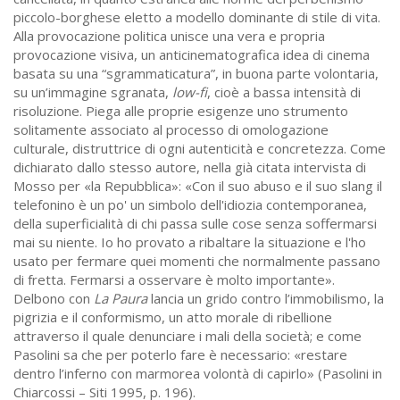
piccolo-borghese eletto a modello dominante di stile di vita.
Alla provocazione politica unisce una vera e propria
provocazione visiva, un anticinematografica idea di cinema
basata su una “sgrammaticatura”, in buona parte volontaria,
su un’immagine sgranata,
low-fi
, cioè a bassa intensità di
risoluzione. Piega alle proprie esigenze uno strumento
solitamente associato al processo di omologazione
culturale, distruttrice di ogni autenticità e concretezza. Come
dichiarato dallo stesso autore, nella già citata intervista di
Mosso per «la Repubblica»: «Con il suo abuso e il suo slang il
telefonino è un po' un simbolo dell'idiozia contemporanea,
della superficialità di chi passa sulle cose senza soffermarsi
mai su niente. Io ho provato a ribaltare la situazione e l'ho
usato per fermare quei momenti che normalmente passano
di fretta. Fermarsi a osservare è molto importante».
Delbono con
La Paura
lancia un grido contro l’immobilismo, la
pigrizia e il conformismo, un atto morale di ribellione
attraverso il quale denunciare i mali della società; e come
Pasolini sa che per poterlo fare è necessario: «restare
dentro l’inferno con marmorea volontà di capirlo» (Pasolini in
Chiarcossi – Siti 1995, p. 196).