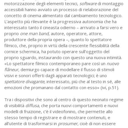
motorizzazione degli elementi tecnici,
software
di montaggio
accessibili hanno avviato un processo di rielaborazione del
concetto di cinema alimentato dal cambiamento tecnologico.
L’aspetto più rilevante è la progressiva autonomia che ha
interessato tanto il cineasta odierno – arrivato a farsi vero e
proprio
one man band
, autore, operatore, attore,
produttore della propria opera –, quanto lo spettatore
filmico, che, proprio in virtù della crescente flessibilità della
cornice schermica, ha potuto operare sull’oggetto del
proprio sguardo, instaurando con questo una nuova intimità.
«Lo spettatore filmico contemporaneo pare così un
nuovo
flâneur
, demiurgo capace di modellare il flusso di stimoli
visivi e sonori offerti dagli apparati tecnologici; è uno
spettatore divagante
, interessato, più che al testo in sé, alle
emozioni che promanano dal contatto con esso» (ivi, p.51).
Tra i dispositivi che sono al centro di questo neonato regime
di visibilità
diffusa
, che porta nuovi comportamenti e nuovi
modelli di fruizione, c’è il videofonino, che permette allo
stesso tempo di registrare e di mostrare contenuti, e
all’utente di trasformarsi in
prosumer
, cioè di non essere