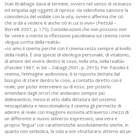
Stan Brakhage dava al termine, ovvero nel senso di vicinanza
ed empatia agli oggetti di ripresa: «la videofonia sancisce la
coincidenza del visibile con la vita, ovvero afferma che ciò
che si dà a vedere è anche ciò in cui si vive» (Pettulà –
Borrelli 2007, p. 175). Considerazioni che non possono non
far venire a mente la riflessione pasoliniana sul cinema come
«lingua scritta della realtà».
«Io amo il cinema perché con il cinema resto sempre al livello
della realtà. È una specie di ideologia personale, di vitalismo,
di amore del vivere dentro le cose, nella vita, nella realtà»
(Pasolini 1967, in Siti – Zabagli 2001, p. 2915). Per Pasolini il
cinema, l’immagine audiovisiva, è la risposta dettata dal
bisogno di stare dentro le cose, a contatto diretto con il
reale, per poter intervenire su di esso, per poterlo
emendare dagli orrori che andavano sempre più
delineandosi, messi in atto dalla dittatura del sistema
neocapitalista e neocolonialista; il cinema gli permette di
aderire al reale con maggiore incisività attraverso i mezzi di
un differente e nuovo universo espressivo, una vera e
propria “lingua” con caratteristiche assolutamente uniche, in
quanto non simbolica, la sola a non strutturarsi attorno ad un