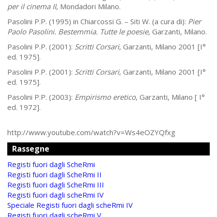
per il cinema II
, Mondadori Milano.
Pasolini P.P. (1995) in Chiarcossi G. – Siti W. (a cura di):
Pier
Paolo Pasolini. Bestemmia. Tutte le poesie
, Garzanti, Milano.
Pasolini P.P. (2001):
Scritti Corsari
, Garzanti, Milano 2001 [I°
ed. 1975].
Pasolini P.P. (2001):
Scritti Corsari
, Garzanti, Milano 2001 [I°
ed. 1975].
Pasolini P.P. (2003):
Empirismo eretico
, Garzanti, Milano [ I°
ed. 1972].
http://www.youtube.com/watch?v=Ws4eOZYQfxg
Rassegne
Registi fuori dagli ScheRmi
Registi fuori dagli ScheRmi II
Registi fuori dagli ScheRmi III
Registi fuori dagli scheRmi IV
Speciale Registi fuori dagli scheRmi IV
Registi fuori dagli scheRmi V