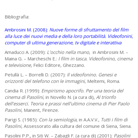
Bibliografia:
Ambrosini M. (2008):
Nuove forme di sfruttamento del film
alla luce dei nuovi media e della loro portabilità. Videofonini,
computer di ultima generazione, tv digitale e interattiva
Amaducci A. (2009):
L’occhio nella mano
, in Ambrosini M. –
Maina G. – Marcheschi E.:
I film in tasca. Videofonino, cinema
e televisione
, Felici Editore, Ghezzano.
Petullà L. – Borrelli D. (2007):
Il videofonino. Genesi e
orizzonti del telefono con le immagini
, Meltemi, Roma.
Candia R. (1999):
Empirismo apocrifo. Per una teoria del
cinema di Pasolini
, in Novello N. (a cura di),
Al trionfo
dell’esserci. Teoria e prassi nell’ultimo cinema di Pier Paolo
Pasolini
, Manent, Firenze.
Parigi S. (1985):
Con la semiologia
, in A.A.V.V.,
Tutti i film di
Pasolini
, Assessorato alla cultura del comune di Siena, Siena.
Pasolini P.P., in Siti W. – Zabagli F. (a cura di) (2001):
Pasolini