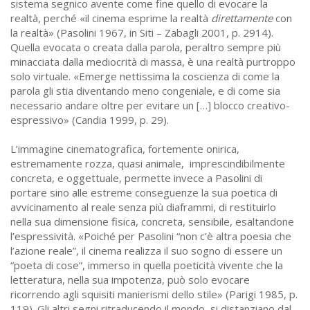
sistema segnico avente come fine quello di evocare la
realtà, perché «il cinema esprime la realtà
direttamente
con
la realtà» (Pasolini 1967, in Siti – Zabagli 2001, p. 2914).
Quella evocata o creata dalla parola, peraltro sempre più
minacciata dalla mediocrità di massa, è una realtà purtroppo
solo virtuale. «Emerge nettissima la coscienza di come la
parola gli stia diventando meno congeniale, e di come sia
necessario andare oltre per evitare un […] blocco creativo-
espressivo» (Candia 1999, p. 29).
L’immagine cinematografica, fortemente onirica,
estremamente rozza, quasi animale, imprescindibilmente
concreta, e oggettuale, permette invece a Pasolini di
portare sino alle estreme conseguenze la sua poetica di
avvicinamento al reale senza più diaframmi, di restituirlo
nella sua dimensione fisica, concreta, sensibile, esaltandone
l’espressività. «Poiché per Pasolini “non c’è altra poesia che
l’azione reale”, il cinema realizza il suo sogno di essere un
“poeta di cose”, immerso in quella poeticità vivente che la
letteratura, nella sua impotenza, può solo evocare
ricorrendo agli squisiti manierismi dello stile» (Parigi 1985, p.
119). Gli altri segni ritraducendo il mondo, si distanziano dal