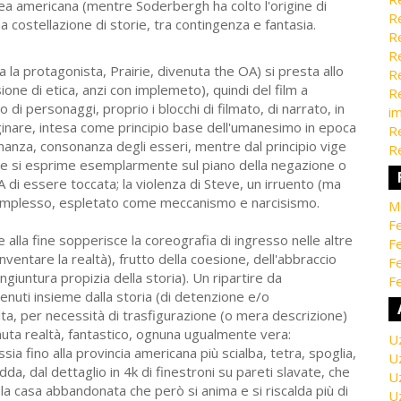
a americana (mentre Soderbergh ha colto l'origine di
Re
a costellazione di storie, tra contingenza e fantasia.
Re
Re
na la protagonista, Prairie, divenuta the OA) si presta allo
Re
ione di etica, anzi con implemeto), quindi del film a
Re
di personaggi, proprio i blocchi di filmato, di narrato, in
i
aginare, intesa come principio base dell'umanesimo in epoca
Re
nanza, consonanza degli esseri, mentre dal principio vige
Re
 che si esprime esemplarmente sul piano della negazione o
A di essere toccata; la violenza di Steve, un irruento (ma
ll'amplesso, espletato come meccanismo e narcisismo.
M
Fe
alla fine sopperisce la coreografia di ingresso nelle altre
Fe
nventare la realtà), frutto della coesione, dell'abbraccio
F
iuntura propizia della storia). Un ripartire da
Fe
enuti insieme dalla storia (di detenzione e/o
lta, per necessità di trasfigurazione (o mera descrizione)
minuta realtà, fantastico, ognuna ugualmente vera:
U
ia fino alla provincia americana più scialba, tetra, spoglia,
U
da, dal dettaglio in 4k di finestroni su pareti slavate, che
U
e; la casa abbandonata che però si anima e si riscalda più di
U