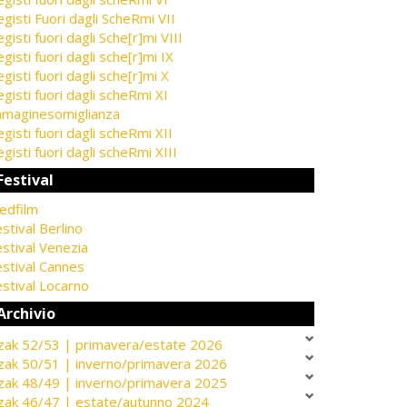
gisti Fuori dagli ScheRmi VII
gisti fuori dagli Sche[r]mi VIII
gisti fuori dagli sche[r]mi IX
gisti fuori dagli sche[r]mi X
gisti fuori dagli scheRmi XI
mmaginesomiglianza
gisti fuori dagli scheRmi XII
gisti fuori dagli scheRmi XIII
Festival
edfilm
stival Berlino
stival Venezia
estival Cannes
stival Locarno
Archivio
zak 52/53 | primavera/estate 2026
zak 50/51 | inverno/primavera 2026
zak 48/49 | inverno/primavera 2025
zak 46/47 | estate/autunno 2024