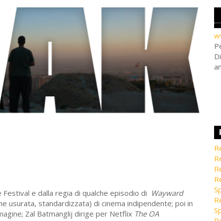
w
Pe
Di
a
Re
Re
Re
Re
Sp
Festival e dalla regia di qualche episodio di
Wayward
Re
che usurata, standardizzata) di cinema indipendente; poi in
Sp
mmagine; Zal Batmanglij dirige per Netflix
The OA
Re