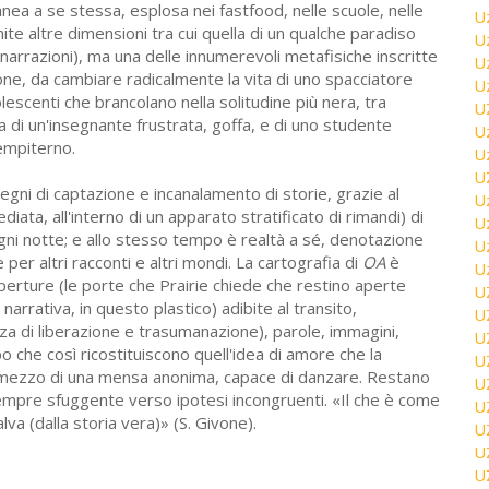
a a se stessa, esplosa nei fastfood, nelle scuole, nelle
U
te altre dimensioni tra cui quella di un qualche paradiso
U
anarrazioni), ma una delle innumerevoli metafisiche inscritte
U
ione, da cambiare radicalmente la vita di uno spacciatore
U
lescenti che brancolano nella solitudine più nera, tra
U
lla di un'insegnante frustrata, goffa, e di uno studente
U
sempiterno.
U
U
ngegni di captazione e incanalamento di storie, grazie al
U
iata, all'interno di un apparato stratificato di rimandi) di
U
gni notte; e allo stesso tempo è realtà a sé, denotazione
U
per altri racconti e altri mondi. La cartografia di
OA
è
U
 aperture (le porte che Prairie chiede che restino aperte
U
 narrativa, in questo plastico) adibite al transito,
U
za di liberazione e trasumanazione), parole, immagini,
U
po che così ricostituiscono quell'idea di amore che la
U
 mezzo di una mensa anonima, capace di danzare. Restano
U
sempre sfuggente verso ipotesi incongruenti. «Il che è come
U
alva (dalla storia vera)» (S. Givone).
U
U
U