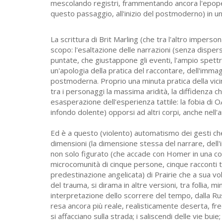
mescolando registri, frammentando ancora l'epope
questo passaggio, all'inizio del postmoderno) in un
La scrittura di Brit Marling (che tra l'altro imperso
scopo: l'esaltazione delle narrazioni (senza dispers
puntate, che giustappone gli eventi, l'ampio spettro 
un'apologia della pratica del raccontare, dell'imm
postmoderna. Proprio una minuta pratica della vici
tra i personaggi la massima aridità, la diffidenza
esasperazione dell'esperienza tattile: la fobia di O
infondo dolente) opporsi ad altri corpi, anche ne
Ed è a questo (violento) automatismo dei gesti che 
dimensioni (la dimensione stessa del narrare, dell'i
non solo figurato (che accade con Homer in una cong
microcomunità di cinque persone, cinque racconti t
predestinazione angelicata) di Prairie che a sua vo
del trauma, si dirama in altre versioni, tra follia, 
interpretazione dello scorrere del tempo, dalla Russ
resa ancora più reale, realisticamente deserta, fred
si affacciano sulla strada; i saliscendi delle vie bui