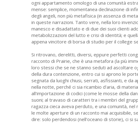
ogni appartamento omologo di una comunità estrane
mense: semplice, momentanea declinazione di infini
degli angeli, non più metafisica (in assenza di met
in queste narrazioni. Tanto vere, nella loro invenz
manesco e disadattato e di due dei suoi clienti ado
metabolizzazioni del lutto e crisi di identità; e que
appena vincitore di borsa di studio per il college 
Si ritrovano, derelitti, diversi, eppure perfetti co
racconto di Prairie, che è una metafora (la più immed
loro stessi che se ne stanno seduti ad ascoltare o
della dura contenzione, entro cui si aprono le porte 
segnata da luoghi chiusi, serrati, asfissianti, e da
nella notte, perché ci sia ricambio d'aria, di materia
all'importazione di codici (come le mosse della dan
suoni; al travaso di caratteri tra i membri del grup
ragazza cieca aveva perduto, e una comunità, nel
le molte aperture di un racconto mai acquisibile, 
dire: solo perdendosi (nell'oceano di storie), ci si s