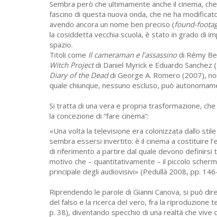
Sembra però che ultimamente anche il cinema, che 
fascino di questa nuova onda, che ne ha modificato
avendo ancora un nome ben preciso (
found-foota
la cosiddetta vecchia scuola, è stato in grado di im
spazio.
Titoli come
Il cameraman e l’assassino
di Rémy Be
Witch Project
di Daniel Myrick e Eduardo Sanchez 
Diary of the Dead
di George A. Romero (2007), non 
quale chiunque, nessuno escluso, può autonomam
Si tratta di una vera e propria trasformazione, che
la concezione di “fare cinema”:
«Una volta la televisione era colonizzata dallo stil
sembra essersi invertito: è il cinema a costituire 
di riferimento a partire dal quale devono definirsi tu
motivo che – quantitativamente – il piccolo schermo
principale degli audiovisivi» (Pedullà 2008, pp. 146
Riprendendo le parole di Gianni Canova, si può dire
del falso e la ricerca del vero, fra la riproduzione 
p. 38), diventando specchio di una realtà che vive d