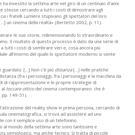
ha investito la settima arte nel giro di un centinaio d’anni
e stesse cercando a tutti i costi di dimostrare agli
 cui i fratelli Lumière stupivano gli spettatori del loro
…] un cinema della realtà» (Bertetto 2002, p. 11).
rare le sue storie, ridimensionando lo straordinario e
o. Il risultato di questo processo è dato da una serie di
a tutti i costi di sembrare veri e, cosa ancora più
ale all’interno del quale lo spettatore moderno si sente
ne guardato. […] Non c’è più
distanza
[…] nelle pratiche
stanza (fra i personaggi, fra i personaggi e la macchina da
odi di rappresentazione e le proprie strategie di
a al
toccare ottico
del cinema contemporaneo: che è
 pp. 149-51).
l’attrazione del reality show in prima persona, cercando di
a sala cinematografica, si trova ad assistere ad uno
 con il semplice uso di un telefonino.
o al mondo della settima arte sono tantissimi e
ta semiologico, ma anche tecnico. Si tratta di piccole