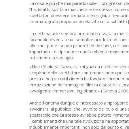
La cosa è più che mai paradossale: il progresso che 
l’ha, infatti, spinta a mascherare se stessa, come s
spettatori di essere tornata alle origini, ai tempi in
cinematografo proponendo «la vita colta sul fatto [
La settima arte sembra ormai interessata a masche
facendolo diventare un semplice prodotto di consum
film che, pur essendo prodotti di finzione, cercano 
importante, di riprodurre quell’ambiente massmedi
totalmente a suo agio:
«Non c’è più
distanza
, fra chi guarda e ciò che vie
scopiche dello spettatore contemporaneo: quella di
presa e noi) su cui il cinema ha fondato i propri m
erotizzazione dell’immagine filmica e sostituita or
avvolgente, immersivo, inglobante» (Canova 2000,
Anche il cinema dunque è interessato a riproporre 
avvicinarsi al pubblico, che, avvolto dal buio di un
spettacolo che lui stesso avrebbe potuto immortale
I cambiamenti che una tale rivoluzione ha apportat
indubbiamente importanti, non solo dal punto di vis