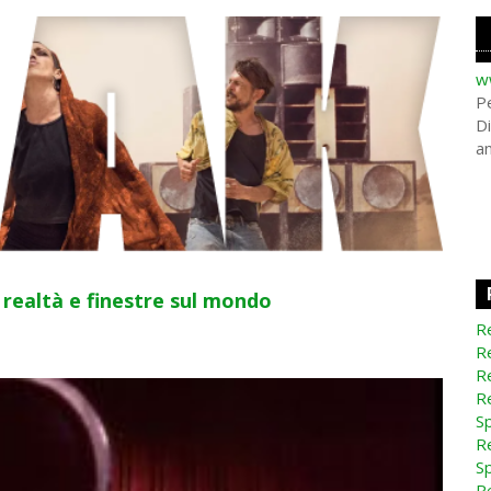
w
Pe
Di
a
realtà e finestre sul mondo
Re
Re
Re
Re
Sp
Re
Sp
Re