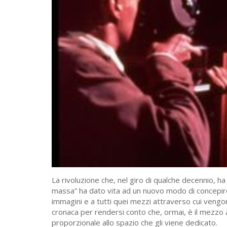
La rivoluzione che, nel giro di qualche decennio, h
massa” ha dato vita ad un nuovo modo di concepire 
immagini e a tutti quei mezzi attraverso cui vengon
cronaca per rendersi conto che, ormai, è il mezzo a
proporzionale allo spazio che gli viene dedicato.