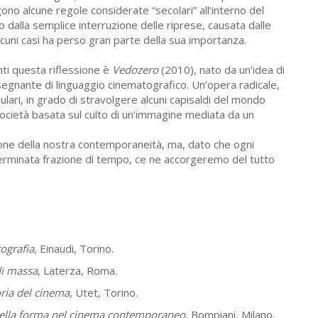
gono alcune regole considerate “secolari” all’interno del
dalla semplice interruzione delle riprese, causata dalle
alcuni casi ha perso gran parte della sua importanza.
ti questa riflessione è
Vedozero
(2010), nato da un’idea di
nsegnante di linguaggio cinematografico. Un’opera radicale,
lulari, in grado di stravolgere alcuni capisaldi del mondo
società basata sul culto di un’immagine mediata da un
one della nostra contemporaneità, ma, dato che ogni
determinata frazione di tempo, ce ne accorgeremo del tutto
ografia
, Einaudi, Torino.
di massa
, Laterza, Roma.
oria del cinema
, Utet, Torino.
si della forma nel cinema contemporaneo
, Bompiani, Milano.