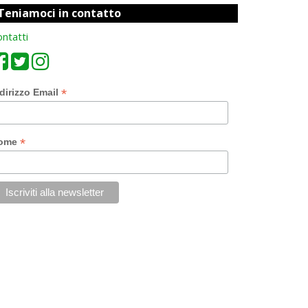
Teniamoci in contatto
ntatti
*
dirizzo Email
*
ome