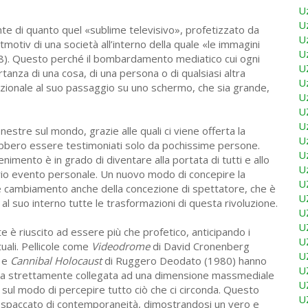
U
U
e di quanto quel «sublime televisivo», profetizzato da
U
itmotiv di una società all’interno della quale «le immagini
U
18). Questo perché il bombardamento mediatico cui ogni
U
tanza di una cosa, di una persona o di qualsiasi altra
U
zionale al suo passaggio su uno schermo, che sia grande,
U
U
U
nestre sul mondo, grazie alle quali ci viene offerta la
U
trebbero essere testimoniati solo da pochissime persone.
U
imento è in grado di diventare alla portata di tutti e allo
U
prio evento personale. Un nuovo modo di concepire la
U
e cambiamento anche della concezione di spettatore, che è
U
 al suo interno tutte le trasformazioni di questa rivoluzione.
U
U
e è riuscito ad essere più che profetico, anticipando i
U
uali. Pellicole come
Videodrome
di David Cronenberg
U
) e
Cannibal Holocaust
di Ruggero Deodato (1980) hanno
U
sia strettamente collegata ad una dimensione massmediale
U
e sul modo di percepire tutto ciò che ci circonda. Questo
U
suo spaccato di contemporaneità, dimostrandosi un vero e