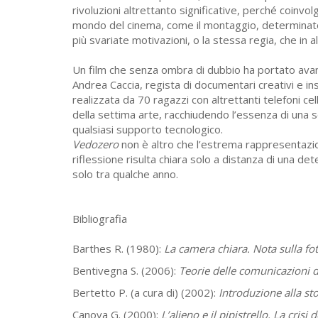
rivoluzioni altrettanto significative, perché coinvol
mondo del cinema, come il montaggio, determinato 
più svariate motivazioni, o la stessa regia, che in 
Un film che senza ombra di dubbio ha portato avan
Andrea Caccia, regista di documentari creativi e i
realizzata da 70 ragazzi con altrettanti telefoni cel
della settima arte, racchiudendo l’essenza di una 
qualsiasi supporto tecnologico.
Vedozero
non è altro che l’estrema rappresentazi
riflessione risulta chiara solo a distanza di una 
solo tra qualche anno.
Bibliografia
Barthes R. (1980):
La camera chiara. Nota sulla fot
Bentivegna S. (2006):
Teorie delle comunicazioni 
Bertetto P. (a cura di) (2002):
Introduzione alla st
Canova G. (2000):
L’alieno e il pipistrello. La cri