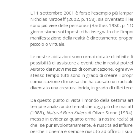
L’11 settembre 2001 è forse l’esempio più lampant
Nicholas Mirzoeff (2002, p. 158), sia diventato il le
sono più vive delle persone» (Barthes 1980, p. 1
giorno siamo sottoposti ci ha insegnato che l’impor
manifestazione della realtà è direttamente propor
piccolo o virtuale.
Le nostre abitazioni sono ormai dotate di infinite fi
possibilità di assistere a eventi che in realtà po
Aiutato dai nuovi mezzi di comunicazione, ogni avven
stesso tempo tutti sono in grado di creare il pro
comunicazione di massa che ha causato un radical
diventato una creatura ibrida, in grado di riflettere
Da questo punto di vista il mondo della settima art
tempi e analizzando tematiche oggi più che mai att
(1983),
Natural Born Killers
di Oliver Stone (1994
messo in evidenza quanto ormai la nostra realtà 
che, se pur involontariamente, è riuscita ad influir
perché il cinema è sempre riuscito ad offrirci il 