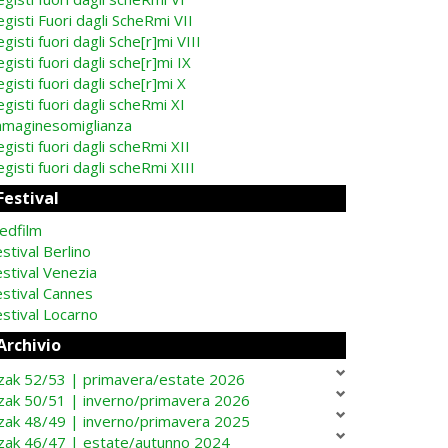
gisti Fuori dagli ScheRmi VII
gisti fuori dagli Sche[r]mi VIII
gisti fuori dagli sche[r]mi IX
gisti fuori dagli sche[r]mi X
gisti fuori dagli scheRmi XI
mmaginesomiglianza
gisti fuori dagli scheRmi XII
gisti fuori dagli scheRmi XIII
Festival
edfilm
stival Berlino
stival Venezia
estival Cannes
stival Locarno
Archivio
zak 52/53 | primavera/estate 2026
zak 50/51 | inverno/primavera 2026
zak 48/49 | inverno/primavera 2025
zak 46/47 | estate/autunno 2024