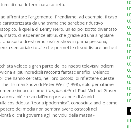
U
costumi di una determinata società.
U
U
ici ad affrontare l’argomento. Prendiamo, ad esempio, il caso
U
la caratterizzata da una trama che sarebbe riduttivo
U
 distopico, è quella di Lenny Nero, un ex poliziotto diventato
U
, infatti, di esperienze altrui, che grazie ad una singolare
U
 Una sorta di estremo reality show in prima persona,
U
ienza sensoriale totale che permette di soddisfare anche il
U
U
U
iata veloce a gran parte dei palinsesti televisivi odierni
U
cina ai più incredibili racconti fantascientifici. L’elenco
U
toli che hanno cercato, nel loro piccolo, di riflettere queste
U
 The Truman Show di Peter Weir (1998), solo per citarne
U
entemente innocuo come
L’implacabile
di Paul Michael Glaser
U
a ancora più rozza dall’interpretazione di Arnold
U
lla cosiddetta “teoria ipodermica”, conosciuta anche come
il potere dei media non sembra avere ostacoli nel
ontà di chi li governa agli individui della massa»
il
Il