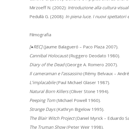
Mirzoeff N. (2002):
Introduzione alla cultura visual
Pedullà G. (2008):
In piena luce. I nuovi spettatori e
Filmografia
[●REC]
(Jaume Balagueró – Paco Plaza 2007).
Cannibal Holocaust
(Ruggero Deodato 1980).
Diary of the Dead
(George A. Romero 2007).
Il cameraman e l’assassino
(Rémy Belvaux – André
L’implacabile
(Paul Michael Glaser 1987).
Natural Born Killers
(Oliver Stone 1994).
Peeping Tom
(Michael Powell 1960).
Strange Days
(Kathryn Bigelow 1995).
The Blair Witch Project
(Daniel Myrick – Eduardo S
The Truman Show
(Peter Weir 1998).