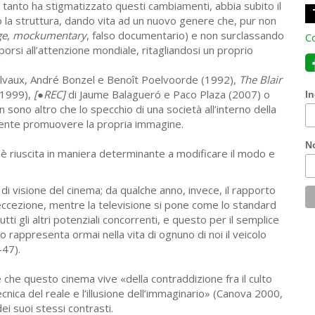
tanto ha stigmatizzato questi cambiamenti, abbia subito il
 la struttura, dando vita ad un nuovo genere che, pur non
ge
,
mockumentary
, falso documentario) e non surclassando
Co
porsi all’attenzione mondiale, ritagliandosi un proprio
lvaux, André Bonzel e Benoît Poelvoorde (1992),
The Blair
(1999),
[●REC]
di Jaume Balagueró e Paco Plaza (2007) o
In
sono altro che lo specchio di una società all’interno della
ente promuovere la propria immagine.
N
 è riuscita in maniera determinante a modificare il modo e
e di visione del cinema; da qualche anno, invece, il rapporto
l’eccezione, mentre la televisione si pone come lo standard
tti gli altri potenziali concorrenti, e questo per il semplice
 rappresenta ormai nella vita di ognuno di noi il veicolo
-47).
 che questo cinema vive «della contraddizione fra il culto
tecnica del reale e l’illusione dell’immaginario» (Canova 2000,
ei suoi stessi contrasti.