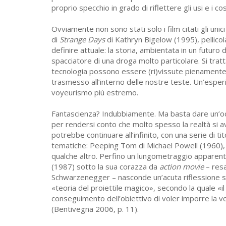
proprio specchio in grado di riflettere gli usi e i 
Ovviamente non sono stati solo i film citati gli un
di
Strange Days
di Kathryn Bigelow (1995), pellico
definire attuale: la storia, ambientata in un futuro
spacciatore di una droga molto particolare. Si tratta
tecnologia possono essere (ri)vissute pienamente.
trasmesso all’interno delle nostre teste. Un’esper
voyeurismo più estremo.
Fantascienza? Indubbiamente. Ma basta dare un’occh
per rendersi conto che molto spesso la realtà si avvi
potrebbe continuare all’infinito, con una serie di ti
tematiche: Peeping Tom di Michael Powell (1960),
qualche altro. Perfino un lungometraggio appar
(1987) sotto la sua corazza da
action movie
– res
Schwarzenegger – nasconde un’acuta riflessione su
«teoria del proiettile magico», secondo la quale «
conseguimento dell’obiettivo di voler imporre la vol
(Bentivegna 2006, p. 11).