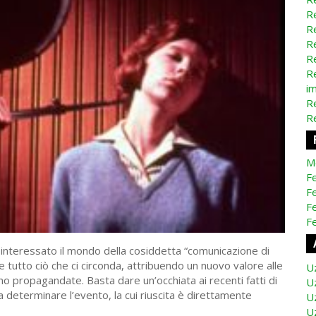
Re
Re
Re
Re
Re
i
Re
Re
M
Fe
Fe
F
Fe
a interessato il mondo della cosiddetta “comunicazione di
tutto ciò che ci circonda, attribuendo un nuovo valore alle
U
o propagandate. Basta dare un’occhiata ai recenti fatti di
U
 determinare l’evento, la cui riuscita è direttamente
U
U