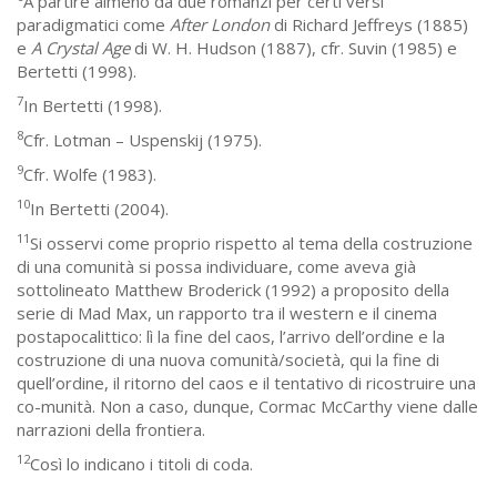
A partire almeno da due romanzi per certi versi
paradigmatici come
After London
di Richard Jeffreys (1885)
e
A Crystal Age
di W. H. Hudson (1887), cfr. Suvin (1985) e
Bertetti (1998).
7
In Bertetti (1998).
8
Cfr. Lotman – Uspenskij (1975).
9
Cfr. Wolfe (1983).
10
In Bertetti (2004).
11
Si osservi come proprio rispetto al tema della costruzione
di una comunità si possa individuare, come aveva già
sottolineato Matthew Broderick (1992) a proposito della
serie di Mad Max, un rapporto tra il western e il cinema
postapocalittico: lì la fine del caos, l’arrivo dell’ordine e la
costruzione di una nuova comunità/società, qui la fine di
quell’ordine, il ritorno del caos e il tentativo di ricostruire una
co-munità. Non a caso, dunque, Cormac McCarthy viene dalle
narrazioni della frontiera.
12
Così lo indicano i titoli di coda.