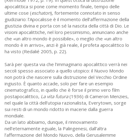
apocalittica si pone come momento finale, tempo delle
ultime cose (
eschaton
), fortemente connotato in senso
giudiziario: l’Apocalisse è il momento dell’affermazione della
giustizia divina e porta con sé la nascita della città di Dio. Le
visioni apocalittiche, nel loro pessimismo, annunciano anche
che «un altro mondo è possibile», o meglio che «un altro
mondo è in arrivo», anzi è già reale, il profeta apocalittico lo
ha visto (Redalié 2005, p. 22).
Sarà per questa via che l’immaginario apocalittico verrà nei
secoli spesso associato a quello utopico: il Nuovo Mondo
non potrà che nascere sulla distruzione del Vecchio Ordine
ingiusto. È quanto accade, solo per fare un esempio
cinematografico, in quello che è forse il primo vero film
postapocalittico,
La vita futura
(1936) di Cameron Menzies,
nel quale la città dell’utopia razionalista, Everytown, sorge
sui resti di un mondo ridotto in macerie dalla guerra
mondiale.
Da un lato abbiamo, dunque, il rinnovamento
nell’eternamente eguale, la Palingenesi, dall’altra
l’affermazione del Mondo Nuovo, della Gerusalemme