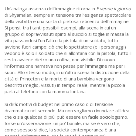
Un’analoga assenza dell’immagine ritorna in
E venne il giorno
di Shyamalan, sempre in tensione tra l’esigenza spettacolare
della visibilità e una sorta di pietosa reticenza dell’immagine.
Si pensi, tra i tanti possibili esempi, alla scena in cui un
gruppo di sopravvissuti spinti al suicidio si toglie in massa la
vita passandosi l’un l’altro la pistola di un soldato; tutto
avviene fuori campo: ciò che lo spettatore (e i personaggi)
vedono è solo il soldato che si allontana con la pistola, tutto il
resto avviene dietro una collina, non visibile. Di nuovo
l’informazione narrativa non passa per l'immagine ma per i
suoni. Allo stesso modo, in un'altra scena la distruzione della
città di Princeton e la morte di una bambina vengono
descritti (meglio, vissuti) in tempo reale, mentre la piccola
parla al telefono con la mamma lontana.
Si dirà: motivi di budget nel primo caso o di tensione
drammatica nel secondo. Ma non vogliamo rinunciare all’idea
che ci sia qualcosa di più: può essere un facile sociologismo,
forse un’osservazione un po’ banale, ma se è vero che,
come spesso si dice, la società contemporanea è una
società dell’immagine, che la realtà è sempre più