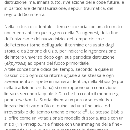
distruzione: ma, innanzitutto, rivelazione delle cose future, e
in particolare dell’instaurazione, seppur traumatica, del
regno di Dio in terra.
Nella cultura occidentale il tema si incrocia con un altro mito
non meno antico: quello greco della Palingenesi, della fine
dell’universo e del nuovo inizio, del tempo ciclico e
dell’eterno ritorno dell’uguale. Il termine era usato dagli
stoici, e da Zenone di Cizio, per indicare la rigenerazione
dell’intero universo dopo ogni sua periodica distruzione
(
ekpyrosis
) ad opera del fuoco primordiale.
A tale concezione ciclica del tempo, secondo la quale in
ciascun ciclo ogni cosa ritorna uguale a sé stessa e ogni
avvenimento si ripete in maniera identica, nella Bibbia (e poi
nella tradizione cristiana) si contrappone una concezione
lineare, secondo la quale è Dio che ha creato il mondo e gli
pone
una fine
. La Storia diventa un percorso evolutivo
lineare indirizzato a Dio e, quindi, ad una fine unica ed
5
irreversibile del tempo umano e mortale
. La stessa Bibbia
si offre come un «tradizionale modello di storia, inizia con un
inizio (“In Principio…”) e finisce con una immagine della fine»
(Kermode 1972, p. 19). In quest’ottica la distruzione