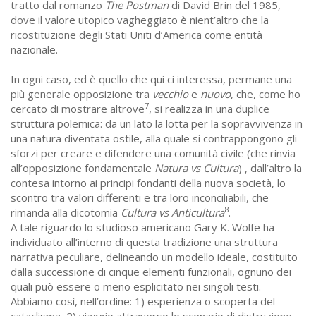
tratto dal romanzo
The Postman
di David Brin del 1985,
dove il valore utopico vagheggiato è nient’altro che la
ricostituzione degli Stati Uniti d’America come entità
nazionale.
In ogni caso, ed è quello che qui ci interessa, permane una
più generale opposizione tra
vecchio
e
nuovo
, che, come ho
7
cercato di mostrare altrove
, si realizza in una duplice
struttura polemica: da un lato la lotta per la sopravvivenza in
una natura diventata ostile, alla quale si contrappongono gli
sforzi per creare e difendere una comunità civile (che rinvia
all’opposizione fondamentale
Natura vs Cultura
) , dall’altro la
contesa intorno ai principi fondanti della nuova società, lo
scontro tra valori differenti e tra loro inconciliabili, che
8
rimanda alla dicotomia
Cultura vs Anticultura
.
A tale riguardo lo studioso americano Gary K. Wolfe ha
individuato all’interno di questa tradizione una struttura
narrativa peculiare, delineando un modello ideale, costituito
dalla successione di cinque elementi funzionali, ognuno dei
quali può essere o meno esplicitato nei singoli testi.
Abbiamo così, nell’ordine: 1) esperienza o scoperta del
cataclisma, 2) viaggio attraverso lo scenario di distruzione,