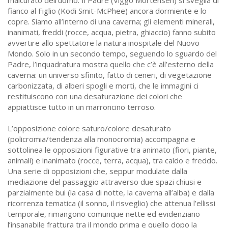
fianco al Figlio (Kodi Smit-McPhee) ancora dormiente e lo
copre. Siamo all’interno di una caverna; gli elementi minerali,
inanimati, freddi (rocce, acqua, pietra, ghiaccio) fanno subito
avvertire allo spettatore la natura inospitale del Nuovo
Mondo. Solo in un secondo tempo, seguendo lo sguardo del
Padre, l’inquadratura mostra quello che c’è all’esterno della
caverna: un universo sfinito, fatto di ceneri, di vegetazione
carbonizzata, di alberi spogli e morti, che le immagini ci
restituiscono con una desaturazione dei colori che
appiattisce tutto in un marroncino terroso.
L’opposizione colore saturo/colore desaturato
(policromia/tendenza alla monocromia) accompagna e
sottolinea le opposizioni figurative tra animato (fiori, piante,
animali) e inanimato (rocce, terra, acqua), tra caldo e freddo.
Una serie di opposizioni che, seppur modulate dalla
mediazione del passaggio attraverso due spazi chiusi e
parzialmente bui (la casa di notte, la caverna all’alba) e dalla
ricorrenza tematica (il sonno, il risveglio) che attenua l’ellissi
temporale, rimangono comunque nette ed evidenziano
l’insanabile frattura tra il mondo prima e quello dopo la