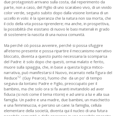
due protagonisti arrivano sulla costa, dal reperimento da
parte, non a caso, del Figlio di uno scarabeo vivo, di un vivido
color verde, seguito subito dopo dalla visione lontana di un
uccello in volo: è la speranza che la natura non sia morta, che
il ciclo della vita possa riprendere; ma anche, in prospettiva,
la possibilità che esistano di nuovo le basi materiali in grado
di sostenere la nascita di una nuova comunità.
Ma perché ciò possa avvenire, perché si possa sfuggire
all’eterno presente e possa ripartire il meccanismo narrativo
bloccato, diventa a questo punto necessaria la scomparsa
del Padre: è solo dopo che questi, ormai malato e ferito,
muore sulla spiaggia, che, in base a questa logica mitico-
narrativa, può manifestarsi il Nuovo, incarnato nella figura del
12
Reduce
(Guy Pearce), l’uomo che da un po’ di tempo
seguiva da lontano Padre e Figlio, preoccupato per il
bambino, ma che solo ora si fa avanti invitandolo ad aver
fiducia (si noti come il tema ritorni) e ad unirsi a lui e alla sua
famiglia. Un padre e una madre, due bambini, un maschietto
e una femminuccia, e persino un cane: la famiglia, cellula
elementare della società, diventa qui il nucleo di una futura
possibile comunità e della speranza in una possibile rinascita.