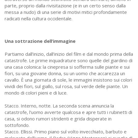
parte, proprio dalla rivisitazione (e in un certo senso dalla
messa a nudo) di una serie di motivi mitici profondamente
radicati nella cultura occidentale.
Una sottrazione dell’immagine
Partiamo dall’inizio, dall’inizio del film e dal mondo prima della
catastrofe. Le prime inquadrature sono quelle del giardino di
una casa colonica: la cinepresa si sofferma sulle piante e sui
fiori, su una giovane donna, su un uomo che accarezza un
cavallo. È una giornata di sole, le immagini insistono sui colori
vividi dei fiori, sul giallo, sul rosa, sul verde delle piante. Un
mondo di colori pieni e di luce.
Stacco. Interno, notte. La seconda scena annuncia la
catastrofe, l’uomo avverte qualcosa e apre tutti i rubinetti di
casa, si odono rumori stridenti e grida disperate in
sottofondo.
Stacco. Ellissi. Primo piano sul volto invecchiato, barbuto e
malcurato dell’uomo. Il Padre (Viggo Mortensen) si sveglia di