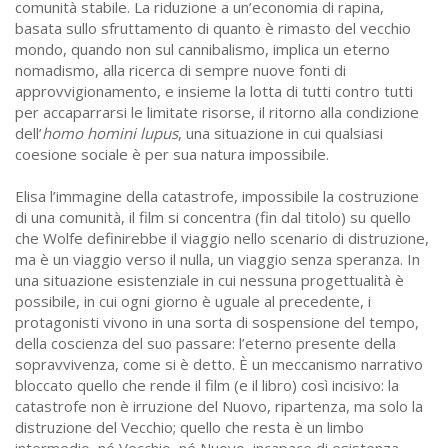
comunità stabile. La riduzione a un’economia di rapina,
basata sullo sfruttamento di quanto è rimasto del vecchio
mondo, quando non sul cannibalismo, implica un eterno
nomadismo, alla ricerca di sempre nuove fonti di
approvvigionamento, e insieme la lotta di tutti contro tutti
per accaparrarsi le limitate risorse, il ritorno alla condizione
dell’
homo homini lupus
, una situazione in cui qualsiasi
coesione sociale è per sua natura impossibile.
Elisa l’immagine della catastrofe, impossibile la costruzione
di una comunità, il film si concentra (fin dal titolo) su quello
che Wolfe definirebbe il viaggio nello scenario di distruzione,
ma è un viaggio verso il nulla, un viaggio senza speranza. In
una situazione esistenziale in cui nessuna progettualità è
possibile, in cui ogni giorno è uguale al precedente, i
protagonisti vivono in una sorta di sospensione del tempo,
della coscienza del suo passare: l’eterno presente della
sopravvivenza, come si è detto. È un meccanismo narrativo
bloccato quello che rende il film (e il libro) così incisivo: la
catastrofe non è irruzione del Nuovo, ripartenza, ma solo la
distruzione del Vecchio; quello che resta è un limbo
intermedio, né Vecchio, né Nuovo, incapace di esistenza