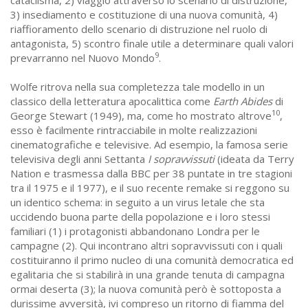
3) insediamento e costituzione di una nuova comunità, 4)
riaffioramento dello scenario di distruzione nel ruolo di
antagonista, 5) scontro finale utile a determinare quali valori
9
prevarranno nel Nuovo Mondo
.
Wolfe ritrova nella sua completezza tale modello in un
classico della letteratura apocalittica come
Earth Abides
di
10
George Stewart (1949), ma, come ho mostrato altrove
,
esso è facilmente rintracciabile in molte realizzazioni
cinematografiche e televisive. Ad esempio, la famosa serie
televisiva degli anni Settanta
I sopravvissuti
(ideata da Terry
Nation e trasmessa dalla BBC per 38 puntate in tre stagioni
tra il 1975 e il 1977), e il suo recente remake si reggono su
un identico schema: in seguito a un virus letale che sta
uccidendo buona parte della popolazione e i loro stessi
familiari (1) i protagonisti abbandonano Londra per le
campagne (2). Qui incontrano altri sopravvissuti con i quali
costituiranno il primo nucleo di una comunità democratica ed
egalitaria che si stabilirà in una grande tenuta di campagna
ormai deserta (3); la nuova comunità però è sottoposta a
durissime avversità, ivi compreso un ritorno di fiamma del