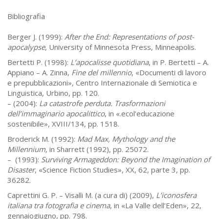
Bibliografia
Berger J. (1999):
After the End: Representations of post-
apocalypse
, University of Minnesota Press, Minneapolis.
Bertetti P. (1998):
L’apocalisse quotidiana
, in P. Bertetti – A.
Appiano – A. Zinna,
Fine del millennio
, «Documenti di lavoro
e prepubblicazioni», Centro Internazionale di Semiotica e
Linguistica, Urbino, pp. 120.
– (2004):
La catastrofe perduta. Trasformazioni
dell’immaginario apocalittico
, in «.ecol’educazione
sostenibile», XVIII/134, pp. 1518.
Broderick M. (1992):
Mad Max, Mythology and the
Millennium
, in Sharrett (1992), pp. 25072.
– (1993):
Surviving Armageddon: Beyond the Imagination of
Disaster
, «Science Fiction Studies», XX, 62, parte 3, pp.
36282.
Caprettini G. P. – Visalli M. (a cura di) (2009),
L’iconosfera
italiana tra fotografia e cinema
, in «La Valle dell’Eden», 22,
gennaiogiugno, pp. 798.