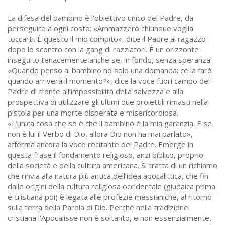
La difesa del bambino è l'obiettivo unico del Padre, da
perseguire a ogni costo: «Ammazzerò chiunque voglia
toccarti. È questo il mio compito», dice il Padre al ragazzo
dopo lo scontro con la gang di razziatori. È un orizzonte
inseguito tenacemente anche se, in fondo, senza speranza:
«Quando penso al bambino ho solo una domanda: ce la farò
quando arriverà il momento?», dice la voce fuori campo del
Padre di fronte all’impossibilità della salvezza e alla
prospettiva di utilizzare gli ultimi due proiettili rimasti nella
pistola per una morte disperata e misericordiosa.
«L’unica cosa che so è che il bambino è la mia garanzia. E se
non è lui il Verbo di Dio, allora Dio non ha mai parlato»,
afferma ancora la voce recitante del Padre. Emerge in
questa frase il fondamento religioso, anzi biblico, proprio
della società e della cultura americana. Si tratta di un richiamo
che rinvia alla natura più antica dell’idea apocalittica, che fin
dalle origini della cultura religiosa occidentale (giudaica prima
e cristiana poi) è legata alle profezie messianiche, al ritorno
sulla terra della Parola di Dio. Perché nella tradizione
cristiana l’Apocalisse non è soltanto, e non essenzialmente,