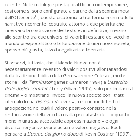
celeste. Nelle mitologie postapocalittiche contemporanee,
così come si sono configurate a partire dalla seconda metà
6
dell’Ottocento
, questa dicotomia si trasforma in un modello
narrativo ricorrente, costruito attorno a due polarità che
innervano la costruzione del testo e, in definitiva, rinviano
allo scontro tra due universi di valori: il restauro del vecchio
mondo preapocalittico o la fondazione di una nuova società,
spesso più giusta, talvolta egalitaria e libertaria.
Si osservi, tuttavia, che il Mondo Nuovo non è
necessariamente investito di valori positivi: allontanandosi
dalla tradizione biblica della Gerusalemme Celeste, molte
storie – da
Terminator
(James Cameron 1984) a
L’esercito
delle dodici scimmie
(Terry Gilliam 1995), solo per limitarci al
cinema – ci mostrano, invece, la nuova società con i tratti
infernali di una
distopia
. Viceversa, ci sono molti testi di
anticipazione nei quali il valore positivo consiste nella
restaurazione della vecchia civiltà precatastrofe – o quanto
meno in una sua accettabile approssimazione – e ogni
diversa riorganizzazione assume valore negativo. Basti
pensare a
L’uomo del giorno dopo
di Kevin Costner (1997),