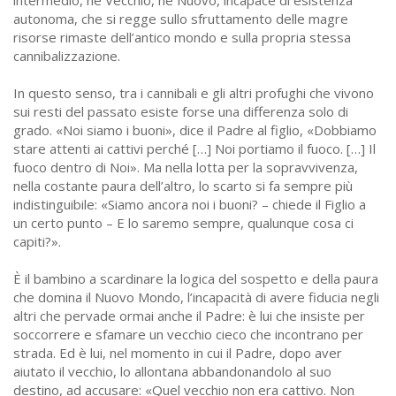
autonoma, che si regge sullo sfruttamento delle magre
risorse rimaste dell’antico mondo e sulla propria stessa
cannibalizzazione.
In questo senso, tra i cannibali e gli altri profughi che vivono
sui resti del passato esiste forse una differenza solo di
grado. «Noi siamo i buoni», dice il Padre al figlio, «Dobbiamo
stare attenti ai cattivi perché […] Noi portiamo il fuoco. […] Il
fuoco dentro di Noi». Ma nella lotta per la sopravvivenza,
nella costante paura dell’altro, lo scarto si fa sempre più
indistinguibile: «Siamo ancora noi i buoni? – chiede il Figlio a
un certo punto – E lo saremo sempre, qualunque cosa ci
capiti?».
È il bambino a scardinare la logica del sospetto e della paura
che domina il Nuovo Mondo, l’incapacità di avere fiducia negli
altri che pervade ormai anche il Padre: è lui che insiste per
soccorrere e sfamare un vecchio cieco che incontrano per
strada. Ed è lui, nel momento in cui il Padre, dopo aver
aiutato il vecchio, lo allontana abbandonandolo al suo
destino, ad accusare: «Quel vecchio non era cattivo. Non