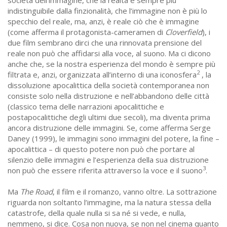
indistinguibile dalla finzionalità, che l’immagine non è più lo
specchio del reale, ma, anzi, è reale ciò che è immagine
(come afferma il protagonista-cameramen di
Cloverfield
), i
due film sembrano dirci che una rinnovata prensione del
reale non può che affidarsi alla voce, al suono. Ma ci dicono
anche che, se la nostra esperienza del mondo è sempre più
2
filtrata e, anzi, organizzata all’interno di una iconosfera
, la
dissoluzione apocalittica della società contemporanea non
consiste solo nella distruzione e nell’abbandono delle città
(classico tema delle narrazioni apocalittiche e
postapocalittiche degli ultimi due secoli), ma diventa prima
ancora distruzione delle immagini. Se, come afferma Serge
Daney (1999), le immagini sono immagini del potere, la fine –
apocalittica – di questo potere non può che portare al
silenzio delle immagini e l’esperienza della sua distruzione
3
non può che essere riferita attraverso la voce e il suono
.
Ma
The Road
, il film e il romanzo, vanno oltre. La sottrazione
riguarda non soltanto l’immagine, ma la natura stessa della
catastrofe, della quale nulla si sa né si vede, e nulla,
nemmeno, si dice. Cosa non nuova, se non nel cinema quanto