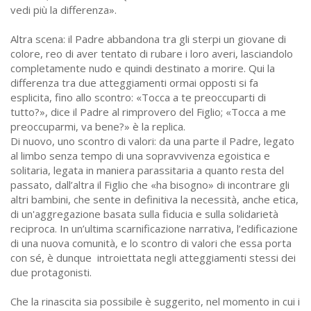
vedi più la differenza».
Altra scena: il Padre abbandona tra gli sterpi un giovane di
colore, reo di aver tentato di rubare i loro averi, lasciandolo
completamente nudo e quindi destinato a morire. Qui la
differenza tra due atteggiamenti ormai opposti si fa
esplicita, fino allo scontro: «Tocca a te preoccuparti di
tutto?», dice il Padre al rimprovero del Figlio; «Tocca a me
preoccuparmi, va bene?» è la replica.
Di nuovo, uno scontro di valori: da una parte il Padre, legato
al limbo senza tempo di una sopravvivenza egoistica e
solitaria, legata in maniera parassitaria a quanto resta del
passato, dall’altra il Figlio che «ha bisogno» di incontrare gli
altri bambini, che sente in definitiva la necessità, anche etica,
di un'aggregazione basata sulla fiducia e sulla solidarietà
reciproca. In un’ultima scarnificazione narrativa, l’edificazione
di una nuova comunità, e lo scontro di valori che essa porta
con sé, è dunque introiettata negli atteggiamenti stessi dei
due protagonisti.
Che la rinascita sia possibile è suggerito, nel momento in cui i