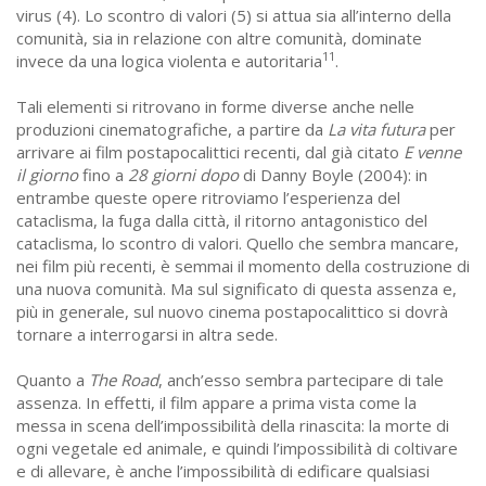
virus (4). Lo scontro di valori (5) si attua sia all’interno della
comunità, sia in relazione con altre comunità, dominate
11
invece da una logica violenta e autoritaria
.
Tali elementi si ritrovano in forme diverse anche nelle
produzioni cinematografiche, a partire da
La vita futura
per
arrivare ai film postapocalittici recenti, dal già citato
E venne
il giorno
fino a
28 giorni dopo
di Danny Boyle (2004): in
entrambe queste opere ritroviamo l’esperienza del
cataclisma, la fuga dalla città, il ritorno antagonistico del
cataclisma, lo scontro di valori. Quello che sembra mancare,
nei film più recenti, è semmai il momento della costruzione di
una nuova comunità. Ma sul significato di questa assenza e,
più in generale, sul nuovo cinema postapocalittico si dovrà
tornare a interrogarsi in altra sede.
Quanto a
The Road
, anch’esso sembra partecipare di tale
assenza. In effetti, il film appare a prima vista come la
messa in scena dell’impossibilità della rinascita: la morte di
ogni vegetale ed animale, e quindi l’impossibilità di coltivare
e di allevare, è anche l’impossibilità di edificare qualsiasi