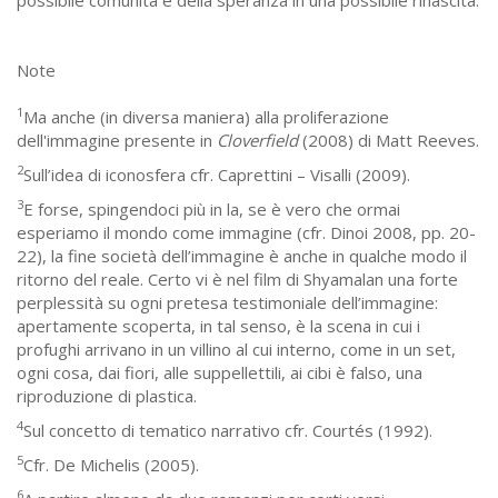
Note
1
Ma anche (in diversa maniera) alla proliferazione
dell'immagine presente in
Cloverfield
(2008) di Matt Reeves.
2
Sull’idea di iconosfera cfr. Caprettini – Visalli (2009).
3
E forse, spingendoci più in la, se è vero che ormai
esperiamo il mondo come immagine (cfr. Dinoi 2008, pp. 20-
22), la fine società dell’immagine è anche in qualche modo il
ritorno del reale. Certo vi è nel film di Shyamalan una forte
perplessità su ogni pretesa testimoniale dell’immagine:
apertamente scoperta, in tal senso, è la scena in cui i
profughi arrivano in un villino al cui interno, come in un set,
ogni cosa, dai fiori, alle suppellettili, ai cibi è falso, una
riproduzione di plastica.
4
Sul concetto di tematico narrativo cfr. Courtés (1992).
5
Cfr. De Michelis (2005).
6