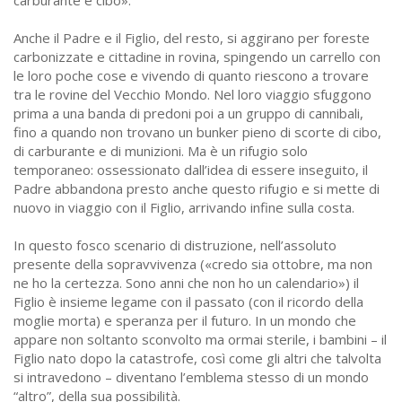
Anche il Padre e il Figlio, del resto, si aggirano per foreste
carbonizzate e cittadine in rovina, spingendo un carrello con
le loro poche cose e vivendo di quanto riescono a trovare
tra le rovine del Vecchio Mondo. Nel loro viaggio sfuggono
prima a una banda di predoni poi a un gruppo di cannibali,
fino a quando non trovano un bunker pieno di scorte di cibo,
di carburante e di munizioni. Ma è un rifugio solo
temporaneo: ossessionato dall’idea di essere inseguito, il
Padre abbandona presto anche questo rifugio e si mette di
nuovo in viaggio con il Figlio, arrivando infine sulla costa.
In questo fosco scenario di distruzione, nell’assoluto
presente della sopravvivenza («credo sia ottobre, ma non
ne ho la certezza. Sono anni che non ho un calendario») il
Figlio è insieme legame con il passato (con il ricordo della
moglie morta) e speranza per il futuro. In un mondo che
appare non soltanto sconvolto ma ormai sterile, i bambini – il
Figlio nato dopo la catastrofe, così come gli altri che talvolta
si intravedono – diventano l’emblema stesso di un mondo
“altro”, della sua possibilità.