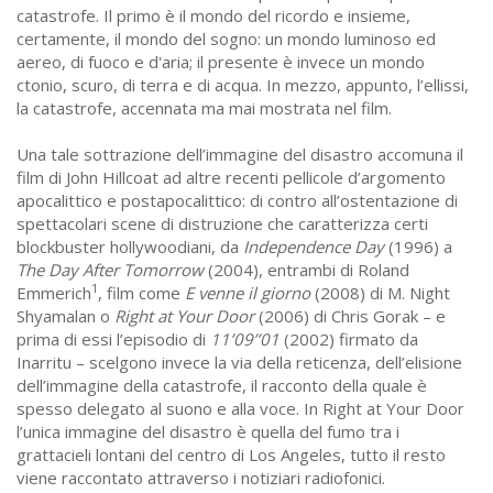
catastrofe. Il primo è il mondo del ricordo e insieme,
certamente, il mondo del sogno: un mondo luminoso ed
aereo, di fuoco e d'aria; il presente è invece un mondo
ctonio, scuro, di terra e di acqua. In mezzo, appunto, l’ellissi,
la catastrofe, accennata ma mai mostrata nel film.
Una tale sottrazione dell’immagine del disastro accomuna il
film di John Hillcoat ad altre recenti pellicole d’argomento
apocalittico e postapocalittico: di contro all’ostentazione di
spettacolari scene di distruzione che caratterizza certi
blockbuster hollywoodiani, da
Independence Day
(1996) a
The Day After Tomorrow
(2004), entrambi di Roland
1
Emmerich
, film come
E venne il giorno
(2008) di M. Night
Shyamalan o
Right at Your Door
(2006) di Chris Gorak – e
prima di essi l’episodio di
11’09’’01
(2002) firmato da
Inarritu – scelgono invece la via della reticenza, dell’elisione
dell’immagine della catastrofe, il racconto della quale è
spesso delegato al suono e alla voce. In Right at Your Door
l’unica immagine del disastro è quella del fumo tra i
grattacieli lontani del centro di Los Angeles, tutto il resto
viene raccontato attraverso i notiziari radiofonici.