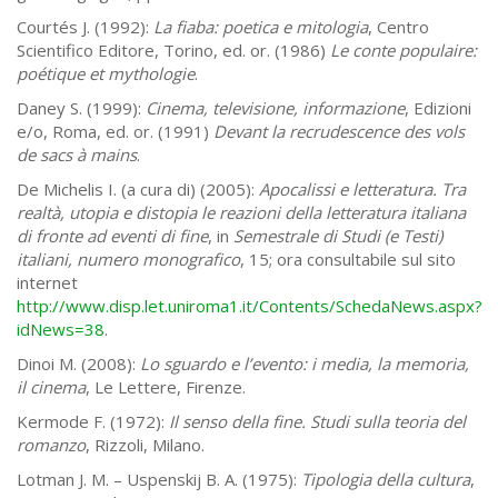
Courtés J. (1992):
La fiaba: poetica e mitologia
, Centro
Scientifico Editore, Torino, ed. or. (1986)
Le conte populaire:
poétique et mythologie
.
Daney S. (1999):
Cinema, televisione, informazione
, Edizioni
e/o, Roma, ed. or. (1991)
Devant la recrudescence des vols
de sacs à mains
.
De Michelis I. (a cura di) (2005):
Apocalissi e letteratura. Tra
realtà, utopia e distopia le reazioni della letteratura italiana
di fronte ad eventi di fine
, in
Semestrale di Studi (e Testi)
italiani, numero monografico
, 15; ora consultabile sul sito
internet
http://www.disp.let.uniroma1.it/Contents/SchedaNews.aspx?
idNews=38
.
Dinoi M. (2008):
Lo sguardo e l’evento: i media, la memoria,
il cinema
, Le Lettere, Firenze.
Kermode F. (1972):
Il senso della fine. Studi sulla teoria del
romanzo
, Rizzoli, Milano.
Lotman J. M. – Uspenskij B. A. (1975):
Tipologia della cultura
,