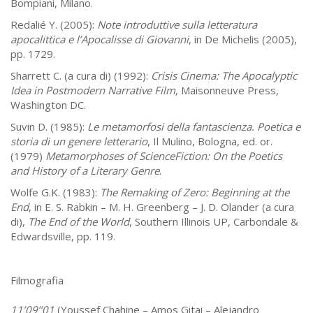
Bompiani, Milano.
Redalié Y. (2005):
Note introduttive sulla letteratura
apocalittica e l’Apocalisse di Giovanni
, in De Michelis (2005),
pp. 1729.
Sharrett C. (a cura di) (1992):
Crisis Cinema: The Apocalyptic
Idea in Postmodern Narrative Film
, Maisonneuve Press,
Washington DC.
Suvin D. (1985):
Le metamorfosi della fantascienza. Poetica e
storia di un genere letterario
, Il Mulino, Bologna, ed. or.
(1979)
Metamorphoses of ScienceFiction: On the Poetics
and History of a Literary Genre
.
Wolfe G.K. (1983):
The Remaking of Zero: Beginning at the
End
, in E. S. Rabkin – M. H. Greenberg – J. D. Olander (a cura
di),
The End of the World
, Southern Illinois UP, Carbondale &
Edwardsville, pp. 119.
Filmografia
11’09’’01
(Youssef Chahine – Amos Gitai – Alejandro