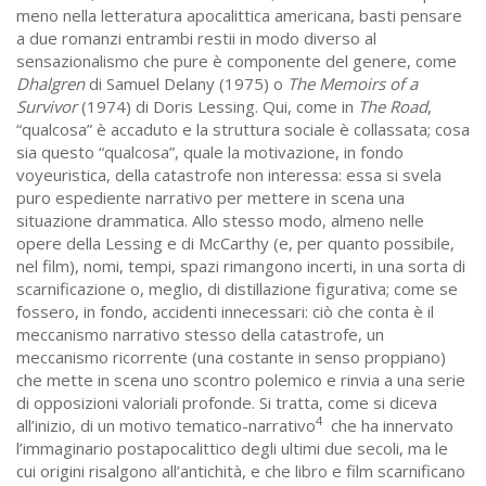
meno nella letteratura apocalittica americana, basti pensare
a due romanzi entrambi restii in modo diverso al
sensazionalismo che pure è componente del genere, come
Dhalgren
di Samuel Delany (1975) o
The Memoirs of a
Survivor
(1974) di Doris Lessing. Qui, come in
The Road
,
“qualcosa” è accaduto e la struttura sociale è collassata; cosa
sia questo “qualcosa”, quale la motivazione, in fondo
voyeuristica, della catastrofe non interessa: essa si svela
puro espediente narrativo per mettere in scena una
situazione drammatica. Allo stesso modo, almeno nelle
opere della Lessing e di McCarthy (e, per quanto possibile,
nel film), nomi, tempi, spazi rimangono incerti, in una sorta di
scarnificazione o, meglio, di distillazione figurativa; come se
fossero, in fondo, accidenti innecessari: ciò che conta è il
meccanismo narrativo stesso della catastrofe, un
meccanismo ricorrente (una costante in senso proppiano)
che mette in scena uno scontro polemico e rinvia a una serie
di opposizioni valoriali profonde. Si tratta, come si diceva
4
all’inizio, di un motivo tematico-narrativo
che ha innervato
l’immaginario postapocalittico degli ultimi due secoli, ma le
cui origini risalgono all’antichità, e che libro e film scarnificano