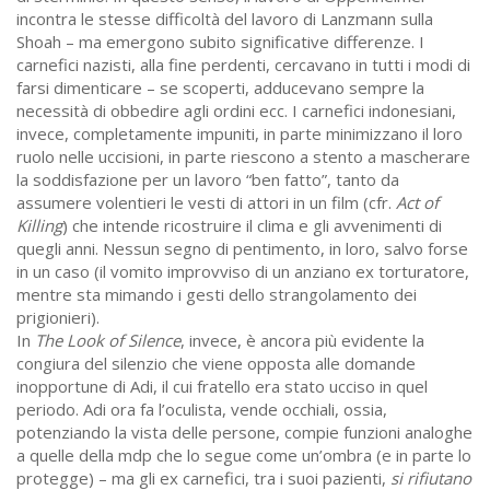
incontra le stesse difficoltà del lavoro di Lanzmann sulla
Shoah – ma emergono subito significative differenze. I
carnefici nazisti, alla fine perdenti, cercavano in tutti i modi di
farsi dimenticare – se scoperti, adducevano sempre la
necessità di obbedire agli ordini ecc. I carnefici indonesiani,
invece, completamente impuniti, in parte minimizzano il loro
ruolo nelle uccisioni, in parte riescono a stento a mascherare
la soddisfazione per un lavoro “ben fatto”, tanto da
assumere volentieri le vesti di attori in un film (cfr.
Act of
Killing
) che intende ricostruire il clima e gli avvenimenti di
quegli anni. Nessun segno di pentimento, in loro, salvo forse
in un caso (il vomito improvviso di un anziano ex torturatore,
mentre sta mimando i gesti dello strangolamento dei
prigionieri).
In
The Look of Silence
, invece, è ancora più evidente la
congiura del silenzio che viene opposta alle domande
inopportune di Adi, il cui fratello era stato ucciso in quel
periodo. Adi ora fa l’oculista, vende occhiali, ossia,
potenziando la vista delle persone, compie funzioni analoghe
a quelle della mdp che lo segue come un’ombra (e in parte lo
protegge) – ma gli ex carnefici, tra i suoi pazienti,
si rifiutano