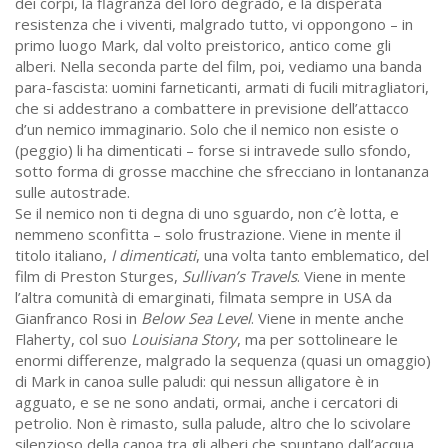
dei corpi, la flagranza del loro degrado, e la disperata
resistenza che i viventi, malgrado tutto, vi oppongono – in
primo luogo Mark, dal volto preistorico, antico come gli
alberi. Nella seconda parte del film, poi, vediamo una banda
para-fascista: uomini farneticanti, armati di fucili mitragliatori,
che si addestrano a combattere in previsione dell’attacco
d’un nemico immaginario. Solo che il nemico non esiste o
(peggio) li ha dimenticati – forse si intravede sullo sfondo,
sotto forma di grosse macchine che sfrecciano in lontananza
sulle autostrade.
Se il nemico non ti degna di uno sguardo, non c’è lotta, e
nemmeno sconfitta – solo frustrazione. Viene in mente il
titolo italiano,
I dimenticati
, una volta tanto emblematico, del
film di Preston Sturges,
Sullivan’s Travels
. Viene in mente
l’altra comunità di emarginati, filmata sempre in USA da
Gianfranco Rosi in
Below Sea Level
. Viene in mente anche
Flaherty, col suo
Louisiana Story
, ma per sottolineare le
enormi differenze, malgrado la sequenza (quasi un omaggio)
di Mark in canoa sulle paludi: qui nessun alligatore è in
agguato, e se ne sono andati, ormai, anche i cercatori di
petrolio. Non è rimasto, sulla palude, altro che lo scivolare
silenzioso della canoa tra gli alberi che spuntano dall’acqua.