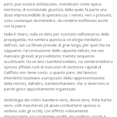
però, può essere enfatizzato, rivendicato come opera
meritoria, di sostanziale giustizia, della quale fa parte una
dose imprescindibile di spietatezza. I nemici, veri o presunti,
sono comunque da intimidire, da rendere inoffensivi anche
con la paura.
Nulla è chiaro, nulla va dato per scontato nell’universo della
propaganda, ma sembra questa la strategia mediatica
dell’Isis, nei cui filmati prevale di gran lunga, per quel che ne
sappiamo, l’accentuazione delle capacità militari, ma non
mancano gli inviti al proselitismo tramite sequenze
accattivanti. Da un lato i bambini/soldato, cui sembrerebbero
spesso affidati ruoli di esecutori di sentenze capitali (il
Califfato non tiene conto, a quanto pare, del famoso
interdetto baziniano a proposito della rappresentazione
della morte), dall’altro, bambini/bambini, che si divertono in
parchi-gioco appositamente organizzati.
Simbologia dei colori: bandiere nere, divise nere, folte barbe
nere, volti mascherati (di alcuni combattenti spesso si
vedono solo gli occhi), con effetto volutamente
terrorizzante /vs/ prigionieri avviliti, rei confessi, pronti a