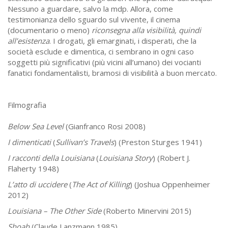
Nessuno a guardare, salvo la mdp. Allora, come
testimonianza dello sguardo sul vivente, il cinema
(documentario o meno)
riconsegna alla visibilità, quindi
all’esistenza
. I drogati, gli emarginati, i disperati, che la
società esclude e dimentica, ci sembrano in ogni caso
soggetti più significativi (più vicini all’umano) dei vocianti
fanatici fondamentalisti, bramosi di visibilità a buon mercato.
Filmografia
Below Sea Level
(Gianfranco Rosi 2008)
I dimenticati
(
Sullivan’s Travels
) (Preston Sturges 1941)
I racconti della Louisiana
(
Louisiana Story
) (Robert J.
Flaherty 1948)
L’atto di uccidere
(
The Act of Killing
) (Joshua Oppenheimer
2012)
Louisiana – The Other Side
(Roberto Minervini 2015)
Shoah
(Claude Lanzmann 1985)