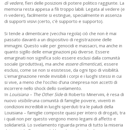
di vedere
, fieri delle posizioni di potere politico raggiunte. La
memoria resta appesa a fili troppo labili. Legata al vedere (e
ri-vedere), facilmente si estingue, specialmente in assenza
di supporti visivi (certo, c’è supporto e supporto).
Si tende a dimenticare (vecchia regola) ciò che non è mai
passato davanti a un dispositivo di registrazione delle
immagini. Questo vale per genocidi e massacri, ma anche in
quanto sigillo delle emarginazioni più diverse. Essere
emarginati non significa solo essere esclusi dalla comunità
sociale (produttiva), ma anche
essere dimenticati
, essere
esclusi, come se non si esistesse, da ogni tipo di visibilità.
L’emarginazione rende invisibili i corpi e i luoghi stessi in cui
si vive, a meno che l’occhio d’una cinepresa non accetti di
incorrere nello shock dello svelamento.
In
Louisiana – The Other Side
di Roberto Minervini, è resa di
nuovo
visibile
una comunità di famiglie povere, viventi in
condizioni incredibili in luoghi sperduti tra le paludi della
Louisiana – famiglie composte quasi per intero di drogati, tra
i quali non per questo vengono meno legami di affetto e
solidarietà. Lo svelamento riguarda prima di tutto la miseria