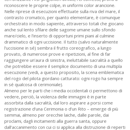
riconoscere le proprie colpe, in uniformi color arancione.
Nelle riprese di esecuzioni effettuate sulla riva del mare, il
contrasto cromatico, per quanto elementare, è comunque
orchestrato in modo sapiente, attraverso totali che giocano
anche sul lento sfilare delle sagome umane sullo sfondo
mare/cielo, e l’inserto di opportuni primi piani al culmine
drammatico di ogni uccisione. Il tutto (salvo naturalmente
l’uccisione in sé) sembra il frutto coreografico, a lungo
provato, di numerose prove e ripetizioni, al fine di far
raggiungere un’aura di sinistra, ineluttabile sacralità a quello
che potrebbe essere il semplice documento di una multipla
esecuzione (vedi, a questo proposito, la scena emblematica
del rogo del pilota giordano catturato: ogni rogo ha sempre
in sé qualcosa di cerimoniale).
Almeno per le parti che i media occidentali ci permettono di
vedere, perciò, la violenza delle immagini è in parte
assorbita dalla sacralità, dal loro aspirare a porsi come
registrazione d’una Cerimonia o d’un Rito – emerge di più
semmai, almeno per orecchie laiche, dalle parole, dai
proclami, dagli incitamenti alla guerra santa, oppure
dall’accanimento con cui ci si applica alla distruzione di reperti