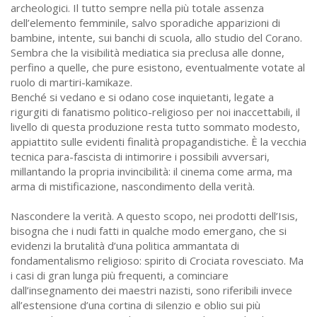
archeologici. Il tutto sempre nella più totale assenza
dell’elemento femminile, salvo sporadiche apparizioni di
bambine, intente, sui banchi di scuola, allo studio del Corano.
Sembra che la visibilità mediatica sia preclusa alle donne,
perfino a quelle, che pure esistono, eventualmente votate al
ruolo di martiri-kamikaze.
Benché si vedano e si odano cose inquietanti, legate a
rigurgiti di fanatismo politico-religioso per noi inaccettabili, il
livello di questa produzione resta tutto sommato modesto,
appiattito sulle evidenti finalità propagandistiche. È la vecchia
tecnica para-fascista di intimorire i possibili avversari,
millantando la propria invincibilità: il cinema come arma, ma
arma di mistificazione, nascondimento della verità.
Nascondere la verità. A questo scopo, nei prodotti dell’Isis,
bisogna che i nudi fatti in qualche modo emergano, che si
evidenzi la brutalità d’una politica ammantata di
fondamentalismo religioso: spirito di Crociata rovesciato. Ma
i casi di gran lunga più frequenti, a cominciare
dall’insegnamento dei maestri nazisti, sono riferibili invece
all’estensione d’una cortina di silenzio e oblio sui più