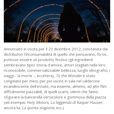
Annunciato in uscita per il 23 dicembre 2012, constatata dai
distributori l'inconsumabilità di quello che pensavano, forse,
potesse essere un prodotto festivo (gli ingredienti
sembravano tipici: storia d'amore, attori stagliati nella loro
riconoscibile, commercializzabile bellezza, luoghi oleografici, i
viaggi - la morte -, eccetera),
To the Wonder
è stato
congelato per mesi, per poi uscire in sala nel calderone
incandescente dell'estate, ma insieme, almeno, ad altri film
difficilmente piazzabili, di quelli scarni, silenti che fanno
sfigurare la bancarella versicolore e gommosa della piazza
(ad esempio
Holy Motors
,
La leggenda di Kaspar Hauser
,
ancora lui;
La quinta stagione
, ecc.).