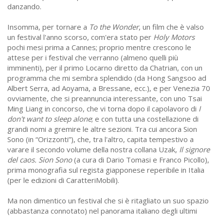
danzando.
Insomma, per tornare a
To the Wonder
, un film che è valso
un festival l'anno scorso, com'era stato per
Holy Motors
pochi mesi prima a Cannes; proprio mentre crescono le
attese per i festival che verranno (almeno quelli più
imminenti), per il primo Locarno diretto da Chatrian, con un
programma che mi sembra splendido (da Hong Sangsoo ad
Albert Serra, ad Aoyama, a Bressane, ecc.), e per Venezia 70
ovviamente, che si preannuncia interessante, con uno Tsai
Ming Liang in concorso, che vi torna dopo il capolavoro di
I
don't want to sleep alone
; e con tutta una costellazione di
grandi nomi a gremire le altre sezioni. Tra cui ancora Sion
Sono (in “Orizzonti”), che, tra l'altro, capita tempestivo a
varare il secondo volume della nostra collana Uzak,
Il signore
del caos. Sion Sono
(a cura di Dario Tomasi e Franco Picollo),
prima monografia sul regista giapponese reperibile in Italia
(per le edizioni di CaratteriMobili).
Ma non dimentico un festival che si è ritagliato un suo spazio
(abbastanza connotato) nel panorama italiano degli ultimi