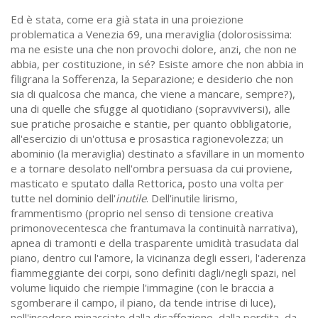
Ed è stata, come era già stata in una proiezione
problematica a Venezia 69, una meraviglia (dolorosissima:
ma ne esiste una che non provochi dolore, anzi, che non ne
abbia, per costituzione, in sé? Esiste amore che non abbia in
filigrana la Sofferenza, la Separazione; e desiderio che non
sia di qualcosa che manca, che viene a mancare, sempre?),
una di quelle che sfugge al quotidiano (sopravviversi), alle
sue pratiche prosaiche e stantie, per quanto obbligatorie,
all'esercizio di un'ottusa e prosastica ragionevolezza; un
abominio (la meraviglia) destinato a sfavillare in un momento
e a tornare desolato nell'ombra persuasa da cui proviene,
masticato e sputato dalla Rettorica, posto una volta per
tutte nel dominio dell'
inutile
. Dell'inutile lirismo,
frammentismo (proprio nel senso di tensione creativa
primonovecentesca che frantumava la continuità narrativa),
apnea di tramonti e della trasparente umidità trasudata dal
piano, dentro cui l'amore, la vicinanza degli esseri, l'aderenza
fiammeggiante dei corpi, sono definiti dagli/negli spazi, nel
volume liquido che riempie l'immagine (con le braccia a
sgomberare il campo, il piano, da tende intrise di luce),
nell'incedere minacciato dalla disaffezione, dalla perdita, da