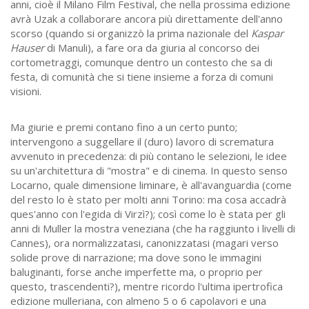
anni, cioè il Milano Film Festival, che nella prossima edizione
avrà Uzak a collaborare ancora più direttamente dell'anno
scorso (quando si organizzò la prima nazionale del
Kaspar
Hauser
di Manuli), a fare ora da giuria al concorso dei
cortometraggi, comunque dentro un contesto che sa di
festa, di comunità che si tiene insieme a forza di comuni
visioni.
Ma giurie e premi contano fino a un certo punto;
intervengono a suggellare il (duro) lavoro di scrematura
avvenuto in precedenza: di più contano le selezioni, le idee
su un'architettura di "mostra" e di cinema. In questo senso
Locarno, quale dimensione liminare, è all'avanguardia (come
del resto lo è stato per molti anni Torino: ma cosa accadrà
ques'anno con l'egida di Virzì?); così come lo è stata per gli
anni di Muller la mostra veneziana (che ha raggiunto i livelli di
Cannes), ora normalizzatasi, canonizzatasi (magari verso
solide prove di narrazione; ma dove sono le immagini
baluginanti, forse anche imperfette ma, o proprio per
questo, trascendenti?), mentre ricordo l'ultima ipertrofica
edizione mulleriana, con almeno 5 o 6 capolavori e una