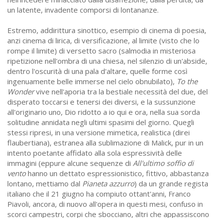
un latente, invadente comporsi di lontananze.
Estremo, addirittura sinottico, esempio di cinema di poesia,
anzi cinema di lirica, di versificazione, al limite (visto che lo
rompe il limite) di versetto sacro (salmodia in misteriosa
ripetizione nell'ombra di una chiesa, nel silenzio di un'abside,
dentro l'oscurità di una pala d'altare, quelle forme così
ingenuamente belle immerse nel cielo obnubilato),
To the
Wonder
vive nell'aporia tra la bestiale necessità del due, del
disperato toccarsi e tenersi dei diversi, e la sussunzione
all'originario uno, Dio ridotto a io qui e ora, nella sua sorda
solitudine annidata negli ultimi spasimi del giorno. Quegli
stessi ripresi, in una versione mimetica, realistica (direi
flaubertiana), estranea alla sublimazione di Malick, pur in un
intento poetante affidato alla sola espressività delle
immagini (eppure alcune sequenze di
All'ultimo soffio di
vento
hanno un dettato espressionistico, fittivo, abbastanza
lontano, mettiamo dal
Pianeta azzurro
) da un grande regista
italiano che il 21 giugno ha compiuto ottant'anni, Franco
Piavoli, ancora, di nuovo all'opera in questi mesi, confuso in
scorci campestri, corpi che sbocciano, altri che appassiscono