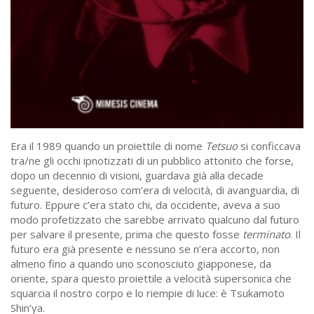
Era il 1989 quando un proiettile di nome
Tetsuo
si conficcava
tra/ne gli occhi ipnotizzati di un pubblico attonito che forse,
dopo un decennio di visioni, guardava già alla decade
seguente, desideroso com’era di velocità, di avanguardia, di
futuro. Eppure c’era stato chi, da occidente, aveva a suo
modo profetizzato che sarebbe arrivato qualcuno dal futuro
per salvare il presente, prima che questo fosse
terminato
. Il
futuro era già presente e nessuno se n’era accorto, non
almeno fino a quando uno sconosciuto giapponese, da
oriente, spara questo proiettile a velocità supersonica che
squarcia il nostro corpo e lo riempie di luce: è Tsukamoto
Shin’ya.