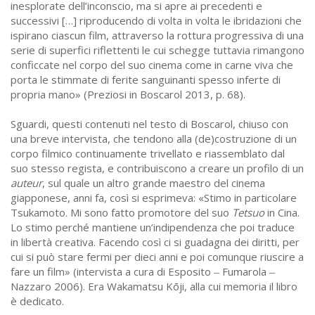
inesplorate dell’inconscio, ma si apre ai precedenti e
successivi […] riproducendo di volta in volta le ibridazioni che
ispirano ciascun film, attraverso la rottura progressiva di una
serie di superfici riflettenti le cui schegge tuttavia rimangono
conficcate nel corpo del suo cinema come in carne viva che
porta le stimmate di ferite sanguinanti spesso inferte di
propria mano» (Preziosi in Boscarol 2013, p. 68).
Sguardi, questi contenuti nel testo di Boscarol, chiuso con
una breve intervista, che tendono alla (de)costruzione di un
corpo filmico continuamente trivellato e riassemblato dal
suo stesso regista, e contribuiscono a creare un profilo di un
auteur
, sul quale un altro grande maestro del cinema
giapponese, anni fa, così si esprimeva: «Stimo in particolare
Tsukamoto. Mi sono fatto promotore del suo
Tetsuo
in Cina.
Lo stimo perché mantiene un’indipendenza che poi traduce
in libertà creativa. Facendo così ci si guadagna dei diritti, per
cui si può stare fermi per dieci anni e poi comunque riuscire a
fare un film» (intervista a cura di Esposito
Fumarola
–
–
Nazzaro 2006). Era Wakamatsu Kōji, alla cui memoria il libro
è dedicato.