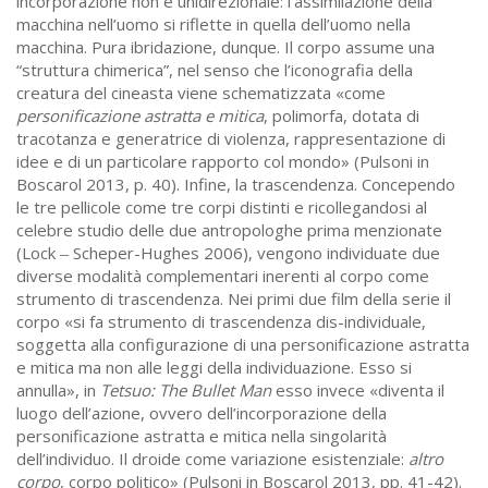
incorporazione non è unidirezionale: l’assimilazione della
macchina nell’uomo si riflette in quella dell’uomo nella
macchina. Pura ibridazione, dunque. Il corpo assume una
“struttura chimerica”, nel senso che l’iconografia della
creatura del cineasta viene schematizzata «come
personificazione astratta e mitica
, polimorfa, dotata di
tracotanza e generatrice di violenza, rappresentazione di
idee e di un particolare rapporto col mondo» (Pulsoni in
Boscarol 2013, p. 40). Infine, la trascendenza. Concependo
le tre pellicole come tre corpi distinti e ricollegandosi al
celebre studio delle due antropologhe prima menzionate
(Lock
Scheper-Hughes 2006), vengono individuate due
–
diverse modalità complementari inerenti al corpo come
strumento di trascendenza. Nei primi due film della serie il
corpo «si fa strumento di trascendenza dis-individuale,
soggetta alla configurazione di una personificazione astratta
e mitica ma non alle leggi della individuazione. Esso si
annulla», in
Tetsuo: The Bullet Man
esso invece «diventa il
luogo dell’azione, ovvero dell’incorporazione della
personificazione astratta e mitica nella singolarità
dell’individuo. Il droide come variazione esistenziale:
altro
corpo
, corpo politico» (Pulsoni in Boscarol 2013, pp. 41-42).