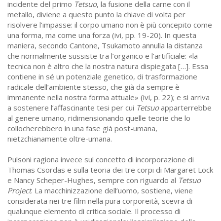
incidente del primo
Tetsuo
, la fusione della carne con il
metallo, diviene a questo punto la chiave di volta per
risolvere l’impasse: il corpo umano non è più concepito come
una forma, ma come una forza (ivi, pp. 19-20). In questa
maniera, secondo Cantone, Tsukamoto annulla la distanza
che normalmente sussiste tra l’organico e l’artificiale: «la
tecnica non è altro che la nostra natura dispiegata […]. Essa
contiene in sé un potenziale genetico, di trasformazione
radicale dell’ambiente stesso, che già da sempre è
immanente nella nostra forma attuale» (ivi, p. 22); e si arriva
a sostenere l’affascinante tesi per cui
Tetsuo
apparterrebbe
al genere umano, ridimensionando quelle teorie che lo
collocherebbero in una fase già post-umana,
nietzchianamente oltre-umana.
Pulsoni ragiona invece sul concetto di incorporazione di
Thomas Csordas e sulla teoria dei tre corpi di Margaret Lock
e Nancy Scheper-Hughes, sempre con riguardo al
Tetsuo
Project
. La macchinizzazione dell’uomo, sostiene, viene
considerata nei tre film nella pura corporeità, scevra di
qualunque elemento di critica sociale. Il processo di