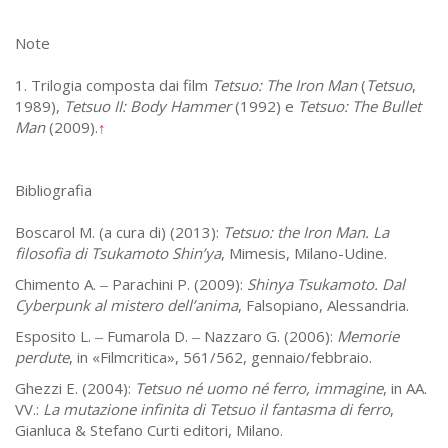
Note
1. Trilogia composta dai film
Tetsuo: The Iron Man
(
Tetsuo
,
1989),
Tetsuo II: Body Hammer
(1992) e
Tetsuo: The Bullet
Man
(2009).
↑
Bibliografia
Boscarol M. (a cura di) (2013):
Tetsuo: the Iron Man. La
filosofia di Tsukamoto Shin’ya
, Mimesis, Milano-Udine.
Chimento A.
Parachini P. (2009):
Shinya Tsukamoto. Dal
–
Cyberpunk al mistero dell’anima
, Falsopiano, Alessandria.
Esposito L.
Fumarola D.
Nazzaro G. (2006):
Memorie
–
–
perdute
, in «Filmcritica», 561/562, gennaio/febbraio.
Ghezzi E. (2004):
Tetsuo né uomo né ferro, immagine
, in AA.
VV.:
La mutazione infinita di Tetsuo il fantasma di ferro
,
Gianluca & Stefano Curti editori, Milano.