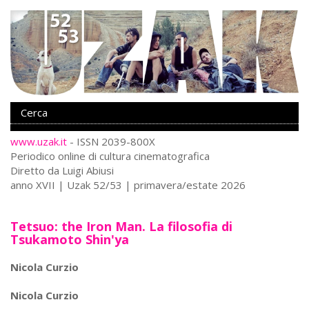
www.uzak.it
- ISSN 2039-800X
Periodico online di cultura cinematografica
Diretto da Luigi Abiusi
anno XVII | Uzak 52/53 | primavera/estate 2026
Tetsuo: the Iron Man. La filosofia di
Tsukamoto Shin'ya
Nicola Curzio
Nicola Curzio