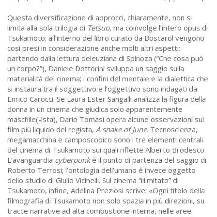
Questa diversificazione di approcci, chiaramente, non si
limita alla sola trilogia di
Tetsuo
, ma coinvolge l’intero opus di
Tsukamoto; all’interno del libro curato da Boscarol vengono
così presi in considerazione anche molti altri aspetti:
partendo dalla lettura deleuziana di Spinoza (“Che cosa può
un corpo?”), Daniele Dottorini sviluppa un saggio sulla
materialità del cinema; i confini del mentale e la dialettica che
si instaura tra il soggettivo e l’oggettivo sono indagati da
Enrico Carocci. Se Laura Ester Sangalli analizza la figura della
donna in un cinema che giudica solo apparentemente
maschile(-ista), Dario Tomasi opera alcune osservazioni sul
film più liquido del regista,
A snake of June
. Tecnoscienza,
megamacchina e camposcopico sono i tre elementi centrali
del cinema di Tsukamoto sui quali riflette Alberto Brodesco.
L’avanguardia
cyberpunk
è il punto di partenza del saggio di
Roberto Terrosi; l’ontologia dell’umano è invece oggetto
dello studio di Giulio Vicinelli. Sul cinema “illimitato” di
Tsukamoto, infine, Adelina Preziosi scrive: «Ogni titolo della
filmografia di Tsukamoto non solo spazia in più direzioni, su
tracce narrative ad alta combustione interna, nelle aree