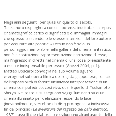
Negli anni seguenti, per quasi un quarto di secolo,
Tsukamoto dispiegherà con una potenza inusitata un corpus
cinematografico carico di significati e di immagini; immagini
che spesso trascendono le stesse intenzioni del loro autore
per acquisire vita propria: «Tetsuo non è solo un
personaggio memorabile nella galleria del cinema fantastico,
non è la costruzione rappresentazione narrazione di esso,
ma l’ingresso in diretta nel cinema di una ‘cosa’ preesistente
a esso e indispensabile per esso» (Ghezzi 2004, p. 1).
Matteo Boscarol convoglia nel suo volume sguardi
eterogenei sull’opera filmica del regista giapponese, conscio
dell’impossibilità di fornire un’univoca interpretazione di un
cinema così poliedrico, così vivo, qual è quello di Tsukamoto
Shin’ya. Nel testo si susseguono saggi illuminanti su di un
cinema illuminato per definizione, essendo la luce
(inevitabilmente, verrebbe da dire) protagonista indiscussa
fin dal principio (
Le avventure del ragazzo del palo elettrico
,
1987); tasselli che elaborano e sviluppano alcuni aspetti della