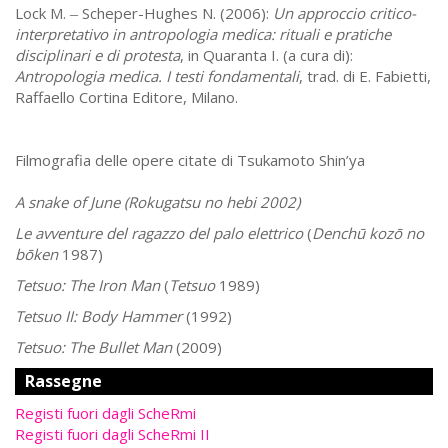
Lock M.
Scheper-Hughes N. (2006):
Un approccio critico-
–
interpretativo in antropologia medica: rituali e pratiche
disciplinari e di protesta
, in Quaranta I. (a cura di):
Antropologia medica. I testi fondamentali
, trad. di E. Fabietti,
Raffaello Cortina Editore, Milano.
Filmografia delle opere citate di Tsukamoto Shin’ya
A snake of June
(
Rokugatsu no hebi
2002)
Le avventure del ragazzo del palo elettrico
(
Denchū kozō no
bōken
1987)
Tetsuo: The Iron Man
(
Tetsuo
1989)
Tetsuo II: Body Hammer
(1992)
Tetsuo: The Bullet Man
(2009)
Rassegne
Registi fuori dagli ScheRmi
Registi fuori dagli ScheRmi II