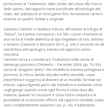
produzione di Tsukamoto, dallo studio del corpo alla ricerca
dello spirito, dal rapporto natura/artificiale all’ontologia del
reale, dal
cyberpunk
al
mind game film
, fornendone nel loro
insieme un quadro fedele e originale.
Damiano Cantone e Gianluca Pulsoni, affrontano la trilogia di
1
Tetsuo
.
Se il primo concepisce i tre film «come i momenti di
una sorta di triade dialettica di tipo hegeliano di tesi, antitesi
e sintesi» (Cantone in Boscarol 2013, p. 24), il secondo ne dà
una lettura antropologica, basata sul rapporto uomo-
macchina.
Cantone torna a considerare Tsukamoto nella veste di
demiurgo platonico (Chimento
Parachini 2009, pp. 70-93),
–
sorta di “artigiano divino” che modella la materia primigenia e
perenne, la
chora
, dando vita alla realtà sensibile, copia
imperfetta e soggetta al divenire di un modello formale ed
eterno, capovolgendo però tale metafora e rivelando come
«egli giunge quando ormai ogni forma è stata data alla
materia, quando la creazione è stata tutta compiuta e le
possibilità di costruzione offerte dal rapporto modello-copia
sono completamente esaurite» (ivi, p. 18). Il ballardiano