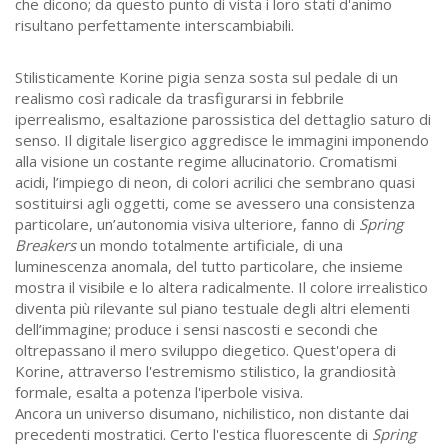
che dicono; da questo punto di vista i loro stati d'animo
risultano perfettamente interscambiabili.
Stilisticamente Korine pigia senza sosta sul pedale di un
realismo così radicale da trasfigurarsi in febbrile
iperrealismo, esaltazione parossistica del dettaglio saturo di
senso. Il digitale lisergico aggredisce le immagini imponendo
alla visione un costante regime allucinatorio. Cromatismi
acidi, l’impiego di neon, di colori acrilici che sembrano quasi
sostituirsi agli oggetti, come se avessero una consistenza
particolare, un’autonomia visiva ulteriore, fanno di
Spring
Breakers
un mondo totalmente artificiale, di una
luminescenza anomala, del tutto particolare, che insieme
mostra il visibile e lo altera radicalmente. Il colore irrealistico
diventa più rilevante sul piano testuale degli altri elementi
dell’immagine; produce i sensi nascosti e secondi che
oltrepassano il mero sviluppo diegetico. Quest'opera di
Korine, attraverso l'estremismo stilistico, la grandiosità
formale, esalta a potenza l'iperbole visiva.
Ancora un universo disumano, nichilistico, non distante dai
precedenti mostratici. Certo l'estica fluorescente di
Spring