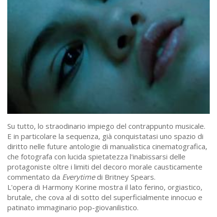
Su tutto, lo straodinario impiego del contrappunto musicale.
E in particolare la sequenza, già conquistatasi uno spazio di
diritto nelle future antologie di manualistica cinematografica,
che fotografa con lucida spietatezza l'inabissarsi delle
protagoniste oltre i limiti del decoro morale causticamente
commentato da
Everytime
di Britney Spears.
L'opera di Harmony Korine mostra il lato ferino, orgiastico,
brutale, che cova al di sotto del superficialmente innocuo e
patinato immaginario pop-giovanilistico.