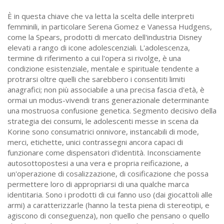
È in questa chiave che va letta la scelta delle interpreti
femminili, in particolare Serena Gomez e Vanessa Hudgens,
come la Spears, prodotti di mercato dell'industria Disney
elevati a rango di icone adolescenziali. L'adolescenza,
termine di riferimento a cui l'opera si rivolge, è una
condizione esistenziale, mentale e spirituale tendente a
protrarsi oltre quelli che sarebbero i consentiti limiti
anagrafici; non più associabile a una precisa fascia d'età, è
ormai un modus-vivendi trans generazionale determinante
una mostruosa confusione genetica. Segmento decisivo della
strategia dei consumi, le adolescenti messe in scena da
Korine sono consumatrici onnivore, instancabili di mode,
merci, etichette, unici contrassegni ancora capaci di
funzionare come dispensatori d'identità. Inconsciamente
autosottopostesi a una vera e propria reificazione, a
un'operazione di cosalizzazione, di cosificazione che possa
permettere loro di appropriarsi di una qualche marca
identitaria. Sono i prodotti di cui fanno uso (dai giocattoli alle
armi) a caratterizzarle (hanno la testa piena di stereotipi, e
agiscono di conseguenza), non quello che pensano o quello