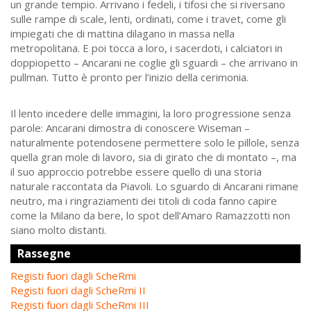
un grande tempio. Arrivano i fedeli, i tifosi che si riversano
sulle rampe di scale, lenti, ordinati, come i travet, come gli
impiegati che di mattina dilagano in massa nella
metropolitana. E poi tocca a loro, i sacerdoti, i calciatori in
doppiopetto – Ancarani ne coglie gli sguardi – che arrivano in
pullman. Tutto è pronto per l’inizio della cerimonia.
Il lento incedere delle immagini, la loro progressione senza
parole: Ancarani dimostra di conoscere Wiseman –
naturalmente potendosene permettere solo le pillole, senza
quella gran mole di lavoro, sia di girato che di montato –, ma
il suo approccio potrebbe essere quello di una storia
naturale raccontata da Piavoli. Lo sguardo di Ancarani rimane
neutro, ma i ringraziamenti dei titoli di coda fanno capire
come la Milano da bere, lo spot dell’Amaro Ramazzotti non
siano molto distanti.
Rassegne
Registi fuori dagli ScheRmi
Registi fuori dagli ScheRmi II
Registi fuori dagli ScheRmi III