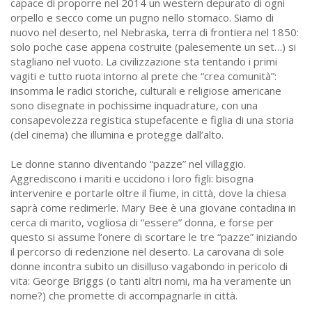
capace di proporre nel 2014 un western depurato di ogni
orpello e secco come un pugno nello stomaco. Siamo di
nuovo nel deserto, nel Nebraska, terra di frontiera nel 1850:
solo poche case appena costruite (palesemente un set…) si
stagliano nel vuoto. La civilizzazione sta tentando i primi
vagiti e tutto ruota intorno al prete che “crea comunità”:
insomma le radici storiche, culturali e religiose americane
sono disegnate in pochissime inquadrature, con una
consapevolezza registica stupefacente e figlia di una storia
(del cinema) che illumina e protegge dall’alto.
Le donne stanno diventando “pazze” nel villaggio.
Aggrediscono i mariti e uccidono i loro figli: bisogna
intervenire e portarle oltre il fiume, in città, dove la chiesa
saprà come redimerle. Mary Bee è una giovane contadina in
cerca di marito, vogliosa di “essere” donna, e forse per
questo si assume l’onere di scortare le tre “pazze” iniziando
il percorso di redenzione nel deserto. La carovana di sole
donne incontra subito un disilluso vagabondo in pericolo di
vita: George Briggs (o tanti altri nomi, ma ha veramente un
nome?) che promette di accompagnarle in città.