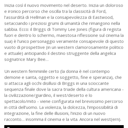
Inizia così il nuovo movimento nel deserto. Inizia un doloroso
e ironico percorso che oscilla tra la classicità di Ford,
l’assurdità di Hellman e la consapevolezza di Eastwood,
setacciando i preziosi grumi di umanità che rimangono nella
sabbia. Ecco: il Briggs di Tommy Lee Jones (figura di regista
fuori e dentro lo schermo, maestosa riflessione sul cinema la
sua) è l’unico personaggio veramente consapevole di questo
vuoto di prospettive (in un western clamorosamente politico
e attuale) anticipando il destino struggente della angelica
sognatrice Mary Bee…
Un western femminile certo (la donna è nel contempo
demone e santa, oggetto e soggetto, fine e speranza), che
si attacca agli occhi disillusi di Briggs in una scioccante
sequenza finale dove la sacra triade della cultura americana -
la civilizzazione/giardino, il west/deserto e lo
spettacolo/mito - viene configurata nel brevissimo percorso
in città dell’uomo. La violenza, la dolcezza, l’impossibilità di
integrazione, la fine delle illusioni, l’inizio di un nuovo
racconto… insomma il cinema e la vita. Ancora nel west(ern).