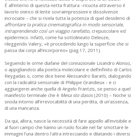
È all’interno di questa netta frattura –ricucita attraverso il
lavorìo onirico di lente sovraimpressioni e dissolvenze
incrociate – che si rivela tutta la potenza di quel desiderio di
affrontare la pratica cinematografica in modo sensoriale,
intraprendendo così un viaggio rarefatto,
crepuscolare ed
epidermico. Infatti, come ha sottolineato Deleuze,
rileggendo Valery, «è procedendo lungo la superficie che si
passa dai corpi all’incorporeo» (pag.17, 2011).
Seguendo le orme diafane del connazionale Lisandro Alonso,
o appigliandosi alla poetica molecolare e dell’infinito di Carlos
Reygadas o, come dice bene Alessandro Baratti, dialogando
con la radicalità sensoriale di Philippe Grandieux - e ci
aggiungerei anche quella di Angelo Frantzis, se penso a quel
manifesto terminale che è
Mesa sto dasos
(2010) – Noche si
snoda intorno all’irrevocabilità di una perdita, di un’assenza,
di una mancanza.
Da qui, allora, nasce la necessità di fare appello all’invisibile e
al fuori campo che hanno un ruolo focale nel far smottare le
immagini l’una dentro l’altra intrecciando e dilatando i diversi