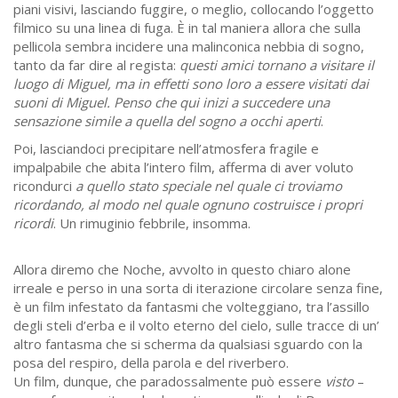
piani visivi, lasciando fuggire, o meglio, collocando l’oggetto
filmico su una linea di fuga. È in tal maniera allora che sulla
pellicola sembra incidere una malinconica nebbia di sogno,
tanto da far dire al regista:
questi amici tornano a visitare il
luogo di Miguel, ma in effetti sono loro a essere visitati dai
suoni di Miguel. Penso che qui inizi a succedere una
sensazione simile a quella del sogno a occhi aperti
.
Poi, lasciandoci precipitare nell’atmosfera fragile e
impalpabile che abita l’intero film, afferma di aver voluto
ricondurci
a quello stato speciale nel quale ci troviamo
ricordando, al modo nel quale ognuno costruisce i propri
ricordi
. Un rimuginio febbrile, insomma.
Allora diremo che Noche, avvolto in questo chiaro alone
irreale e perso in una sorta di iterazione circolare senza fine,
è un film infestato da fantasmi che volteggiano, tra l’assillo
degli steli d’erba e il volto eterno del cielo, sulle tracce di un’
altro fantasma che si scherma da qualsiasi sguardo con la
posa del respiro, della parola e del riverbero.
Un film, dunque, che paradossalmente può essere
visto
–