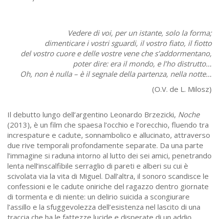
Vedere di voi, per un istante, solo la forma;
dimenticare i vostri sguardi, il vostro fiato, il fiotto
del vostro cuore e delle vostre vene che s’addormentano,
poter dire: era il mondo, e l’ho distrutto…
Oh, non è nulla – è il segnale della partenza, nella notte…
(O.V. de L. Milosz)
Il debutto lungo dell’argentino Leonardo Brzezicki,
Noche
(2013), è un film che spaesa l’occhio e l’orecchio, fluendo tra
increspature e cadute, sonnambolico e allucinato, attraverso
due rive temporali profondamente separate. Da una parte
l’immagine si raduna intorno al lutto dei sei amici, penetrando
lenta nell’inscalfibile serraglio di pareti e alberi su cui è
scivolata via la vita di Miguel. Dall’altra, il sonoro scandisce le
confessioni e le cadute oniriche del ragazzo dentro giornate
di tormenta e di niente: un delirio suicida a scongiurare
l’assillo e la sfuggevolezza dell’esistenza nel lascito di una
traccia che ha le fattezze lucide e disperate di un addio.